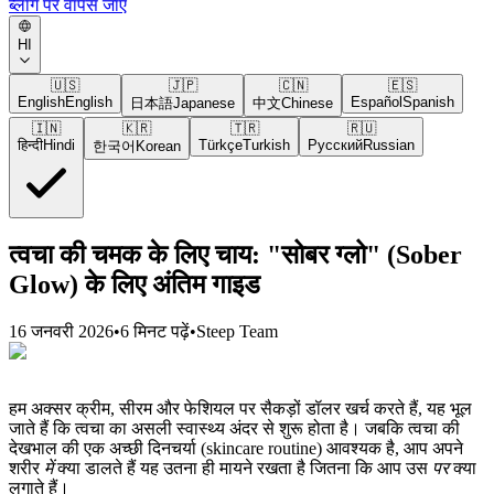
ब्लॉग पर वापस जाएं
HI
🇺🇸
🇯🇵
🇨🇳
🇪🇸
English
English
Español
Spanish
日本語
Japanese
中文
Chinese
🇮🇳
🇰🇷
🇹🇷
🇷🇺
हिन्दी
Hindi
Türkçe
Turkish
Русский
Russian
한국어
Korean
त्वचा की चमक के लिए चाय: "सोबर ग्लो" (Sober
Glow) के लिए अंतिम गाइड
16 जनवरी 2026
•
6 मिनट पढ़ें
•
Steep Team
हम अक्सर क्रीम, सीरम और फेशियल पर सैकड़ों डॉलर खर्च करते हैं, यह भूल
जाते हैं कि त्वचा का असली स्वास्थ्य अंदर से शुरू होता है। जबकि त्वचा की
देखभाल की एक अच्छी दिनचर्या (skincare routine) आवश्यक है, आप अपने
शरीर
में
क्या डालते हैं यह उतना ही मायने रखता है जितना कि आप उस
पर
क्या
लगाते हैं।