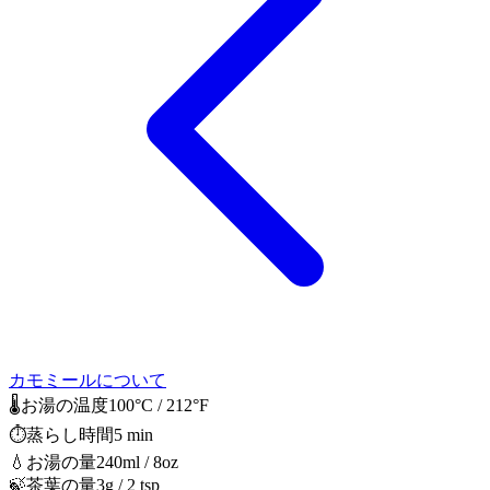
カモミールについて
🌡️
お湯の温度
100°C / 212°F
⏱️
蒸らし時間
5 min
💧
お湯の量
240ml / 8oz
🍃
茶葉の量
3g / 2 tsp