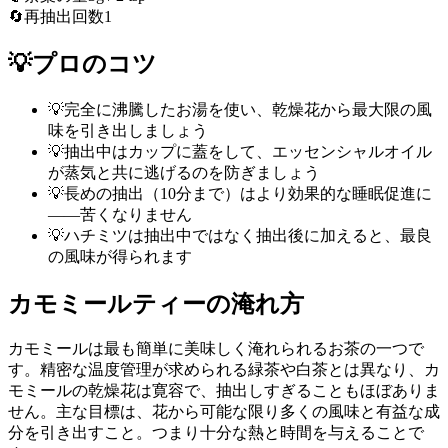
🔄
再抽出回数
1
💡
プロのコツ
💡
完全に沸騰したお湯を使い、乾燥花から最大限の風
味を引き出しましょう
💡
抽出中はカップに蓋をして、エッセンシャルオイル
が蒸気と共に逃げるのを防ぎましょう
💡
長めの抽出（10分まで）はより効果的な睡眠促進に
——苦くなりません
💡
ハチミツは抽出中ではなく抽出後に加えると、最良
の風味が得られます
カモミールティーの淹れ方
カモミールは最も簡単に美味しく淹れられるお茶の一つで
す。精密な温度管理が求められる緑茶や白茶とは異なり、カ
モミールの乾燥花は寛容で、抽出しすぎることもほぼありま
せん。主な目標は、花から可能な限り多くの風味と有益な成
分を引き出すこと。つまり十分な熱と時間を与えることで