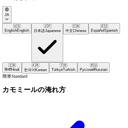
JA
🇺🇸
🇯🇵
🇨🇳
🇪🇸
English
English
Español
Spanish
日本語
Japanese
中文
Chinese
🇮🇳
🇰🇷
🇹🇷
🇷🇺
हिन्दी
Hindi
Türkçe
Turkish
Русский
Russian
한국어
Korean
簡単
Standard
カモミールの淹れ方