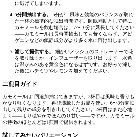
に逃げてしまいます。
5分間抽出する。
5分が、風味と効能のバランスが取れ
た一杯の標準的な抽出時間です。睡眠補助として特に
カモミールを飲む場合は、7〜10分に延長してください
——カモミールは長時間抽出しても苦くならず、アピ
ゲニンなどの鎮静成分がより多く水に溶け出します。
濾して提供する。
細かいメッシュのストレーナーで花
を取り除くか、インフューザーを取り出します。水色
は温かみのある黄金色になるはずです。お好みで濾し
た後にハチミツやレモンを加えてください。
二煎目ガイド
カモミールは1回追加抽出できますが、2杯目は風味も香りも
かなり軽くなります。再び沸騰したお湯を使い、6〜8分間抽
出して残りの成分を引き出してください。2杯目はまだ心地
よく——より穏やかでほんのり甘い——ですが、カモミール
の特徴のほとんどは1煎目で提供されます。
試してみたいバリエーション