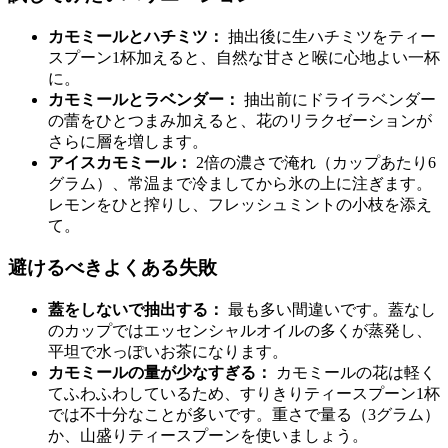
カモミールとハチミツ：
抽出後に生ハチミツをティー
スプーン1杯加えると、自然な甘さと喉に心地よい一杯
に。
カモミールとラベンダー：
抽出前にドライラベンダー
の蕾をひとつまみ加えると、花のリラクゼーションが
さらに層を増します。
アイスカモミール：
2倍の濃さで淹れ（カップあたり6
グラム）、常温まで冷ましてから氷の上に注ぎます。
レモンをひと搾りし、フレッシュミントの小枝を添え
て。
避けるべきよくある失敗
蓋をしないで抽出する：
最も多い間違いです。蓋なし
のカップではエッセンシャルオイルの多くが蒸発し、
平坦で水っぽいお茶になります。
カモミールの量が少なすぎる：
カモミールの花は軽く
てふわふわしているため、すりきりティースプーン1杯
では不十分なことが多いです。重さで量る（3グラム）
か、山盛りティースプーンを使いましょう。