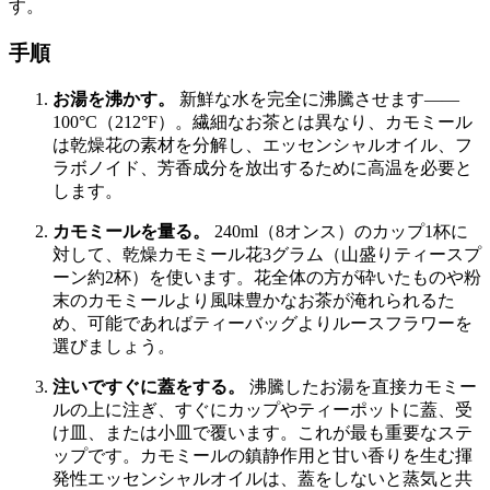
す。
手順
お湯を沸かす。
新鮮な水を完全に沸騰させます——
100°C（212°F）。繊細なお茶とは異なり、カモミール
は乾燥花の素材を分解し、エッセンシャルオイル、フ
ラボノイド、芳香成分を放出するために高温を必要と
します。
カモミールを量る。
240ml（8オンス）のカップ1杯に
対して、乾燥カモミール花3グラム（山盛りティースプ
ーン約2杯）を使います。花全体の方が砕いたものや粉
末のカモミールより風味豊かなお茶が淹れられるた
め、可能であればティーバッグよりルースフラワーを
選びましょう。
注いですぐに蓋をする。
沸騰したお湯を直接カモミー
ルの上に注ぎ、すぐにカップやティーポットに蓋、受
け皿、または小皿で覆います。これが最も重要なステ
ップです。カモミールの鎮静作用と甘い香りを生む揮
発性エッセンシャルオイルは、蓋をしないと蒸気と共