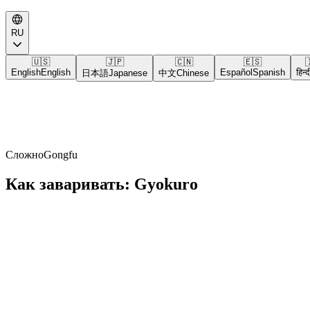
RU
🇺🇸
🇯🇵
🇨🇳
🇪🇸

English
English
Español
Spanish
हिन्द
日本語
Japanese
中文
Chinese
Сложно
Gongfu
Как заваривать: Gyokuro