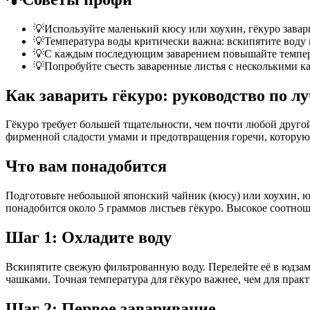
💡
Используйте маленький кюсу или хоухин, гёкуро зав
💡
Температура воды критически важна: вскипятите воду и
💡
С каждым последующим заварением повышайте темпер
💡
Попробуйте съесть заваренные листья с несколькими ка
Как заварить гёкуро: руководство по 
Гёкуро требует большей тщательности, чем почти любой другой
фирменной сладости умами и предотвращения горечи, которую 
Что вам понадобится
Подготовьте небольшой японский чайник (кюсу) или хоухин, ю
понадобится около 5 граммов листьев гёкуро. Высокое соотнош
Шаг 1: Охладите воду
Вскипятите свежую фильтрованную воду. Перелейте её в юдзама
чашками. Точная температура для гёкуро важнее, чем для прак
Шаг 2: Первое заваривание