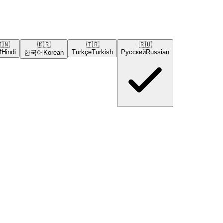
🇳
🇰🇷
🇹🇷
🇷🇺
ी
Hindi
Türkçe
Turkish
Русский
Russian
한국어
Korean