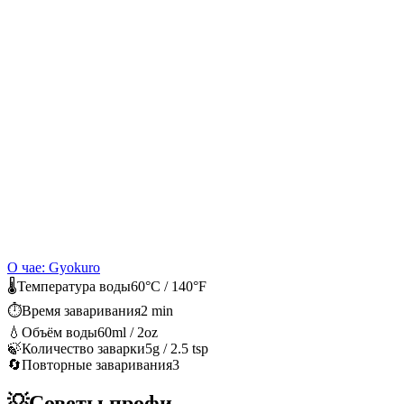
О чае: Gyokuro
🌡️
Температура воды
60°C / 140°F
⏱️
Время заваривания
2 min
💧
Объём воды
60ml / 2oz
🍃
Количество заварки
5g / 2.5 tsp
🔄
Повторные заваривания
3
💡
Советы профи