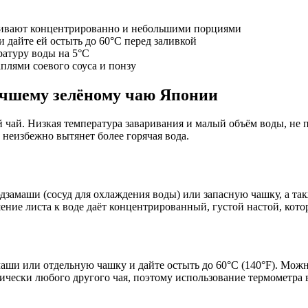
аривают концентрированно и небольшими порциями
 дайте ей остыть до 60°C перед заливкой
атуру воды на 5°C
плями соевого соуса и понзу
лучшему зелёному чаю Японии
 чай. Низкая температура заваривания и малый объём воды, не 
неизбежно вытянет более горячая вода.
дзамаши (сосуд для охлаждения воды) или запасную чашку, а та
ение листа к воде даёт концентрированный, густой настой, кото
ши или отдельную чашку и дайте остыть до 60°C (140°F). Можно
тически любого другого чая, поэтому использование термометра 