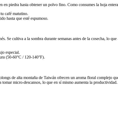
en en piedra hasta obtener un polvo fino. Como consumes la hoja entera,
 tu café matutino.
tido hasta que esté espumoso.
nés. Se cultiva a la sombra durante semanas antes de la cosecha, lo que
ujo especial.
tura (50-60°C / 120-140°F).
longs de alta montaña de Taiwán ofrecen un aroma floral complejo que t
 a tomar micro-descansos, lo que en sí mismo aumenta la productividad.