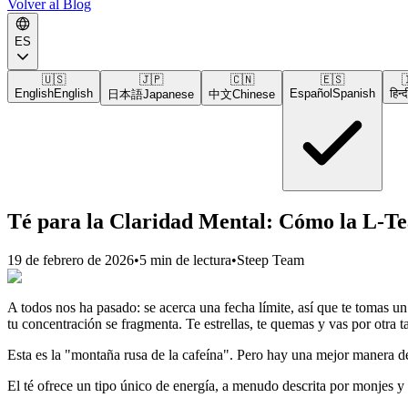
Volver al Blog
ES
🇺🇸
🇯🇵
🇨🇳
🇪🇸

English
English
Español
Spanish
हिन्द
日本語
Japanese
中文
Chinese
Té para la Claridad Mental: Cómo la L-Te
19 de febrero de 2026
•
5 min de lectura
•
Steep Team
A todos nos ha pasado: se acerca una fecha límite, así que te tomas un
tu concentración se fragmenta. Te estrellas, te quemas y vas por otra t
Esta es la "montaña rusa de la cafeína". Pero hay una mejor manera de
El té ofrece un tipo único de energía, a menudo descrita por monjes y 