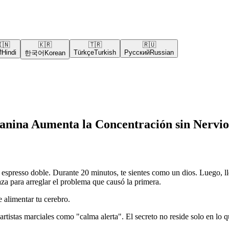
🇳
🇰🇷
🇹🇷
🇷🇺
ी
Hindi
Türkçe
Turkish
Русский
Russian
한국어
Korean
anina Aumenta la Concentración sin Nervi
 espresso doble. Durante 20 minutos, te sientes como un dios. Luego, ll
aza para arreglar el problema que causó la primera.
 alimentar tu cerebro.
artistas marciales como "calma alerta". El secreto no reside solo en lo 