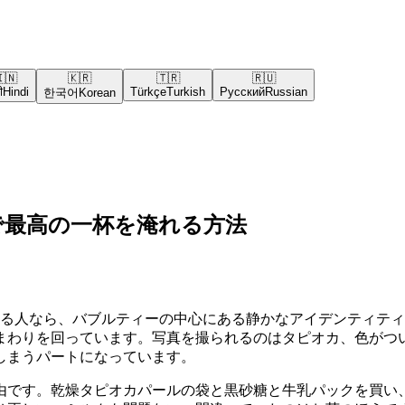
🇳
🇰🇷
🇹🇷
🇷🇺
ी
Hindi
Türkçe
Turkish
Русский
Russian
한국어
Korean
で最高の一杯を淹れる方法
ある人なら、バブルティーの中心にある静かなアイデンティテ
まわりを回っています。写真を撮られるのはタピオカ、色がつい
しまうパートになっています。
由です。乾燥タピオカパールの袋と黒砂糖と牛乳パックを買い