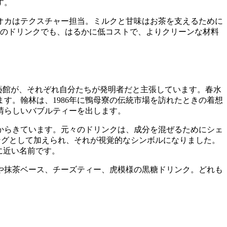
す。
オカはテクスチャー担当。ミルクと甘味はお茶を支えるために
店のドリンクでも、はるかに低コストで、よりクリーンな材料
いう二つの茶藝館が、それぞれ自分たちが発明者だと主張しています。春水
す。翰林は、1986年に鴨母寮の伝統市場を訪れたときの着想
晴らしいバブルティーを出します。
からきています。元々のドリンクは、成分を混ぜるためにシェ
ングとして加えられ、それが視覚的なシンボルになりました。
に近い名前です。
や抹茶ベース、チーズティー、虎模様の黒糖ドリンク。どれも