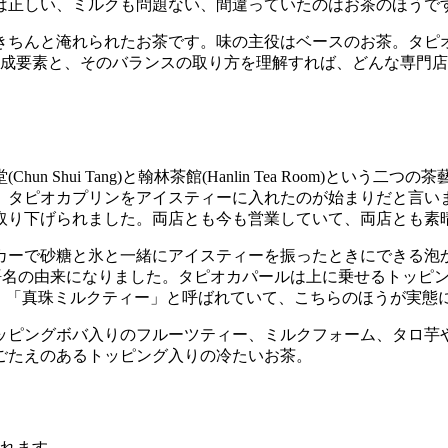
は正しい、ミルクも問題ない、間違っていたのはお茶のほうで
きちんと淹れられたお茶です。味の主役はベースのお茶。タピ
構成要素と、そのバランスの取り方を理解すれば、どんな専門
n Shui Tang)と翰林茶館(Hanlin Tea Room)と
て、タピオカプリンをアイスティーに入れたのが始まりだと言いま
取り下げられました。両店とも今も営業していて、両店とも素
カーで砂糖と氷と一緒にアイスティーを振ったときにできる泡
英語名の由来になりました。タピオカパールは上に乗せるトッピ
)、「真珠ミルクティー」と呼ばれていて、こちらのほうが実態
ッピングボバ入りのフルーツティー、ミルクフォーム、タロ芋
ごたえのあるトッピング入りの冷たいお茶。
られます。