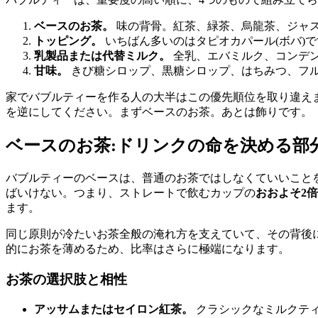
ベースのお茶。
味の背骨。紅茶、緑茶、烏龍茶、ジャ
トッピング。
いちばん多いのはタピオカパール(ボバ)
乳製品または代替ミルク。
全乳、エバミルク、コンデ
甘味。
きび糖シロップ、黒糖シロップ、はちみつ、フ
家でバブルティーを作る人の大半はこの優先順位を取り違え
を逆にしてください。まずベースのお茶。あとは飾りです。
ベースのお茶:ドリンクの命を決める部
バブルティーのベースは、普通のお茶ではしなくていいこと
ばいけない。つまり、ストレートで飲むカップの
おおよそ2
ます。
同じ原則が冷たいお茶全般の淹れ方を支えていて、その背後
的にお茶を薄めるため、比率はさらに極端になります。
お茶の選択肢と相性
アッサムまたはセイロン紅茶。
クラシックなミルクテ