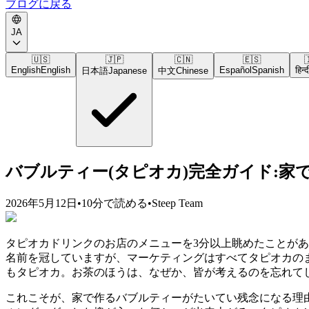
ブログに戻る
JA
🇺🇸
🇯🇵
🇨🇳
🇪🇸

English
English
Español
Spanish
हिन्द
日本語
Japanese
中文
Chinese
バブルティー(タピオカ)完全ガイド:家
2026年5月12日
•
10分で読める
•
Steep Team
タピオカドリンクのお店のメニューを3分以上眺めたことが
名前を冠していますが、マーケティングはすべてタピオカの
もタピオカ。お茶のほうは、なぜか、皆が考えるのを忘れて
これこそが、家で作るバブルティーがたいてい残念になる理