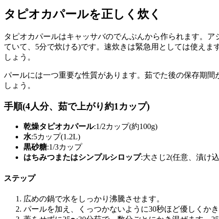
タピオカパールを正しく炊く
タピオカパールはキャッサバのでんぷんから作られます。ア
ていて、5分で炊ける)です。速炊きは緊急用としては使え
しょう。
パールには一つ重要な性質があります。茹でた後の保存期間
しょう。
手順(4人分、茹で上がり約1カップ)
乾燥タピオカパール
:1/2カップ(約100g)
水
:5カップ(1.2L)
黒砂糖
:1/3カップ
はちみつまたはシンプルシロップ
:大さじ2(任意、漬け込
ステップ
広めの鍋で水をしっかり沸騰させます。
パールを加え、くっつかないように30秒ほど優しくか