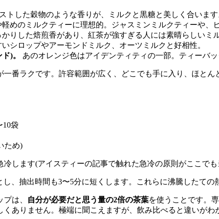
ストした穀物のような香りが、ミルクと黒糖と美しく合います
や軽めのミルクティーに理想的。ジャスミンミルクティーや、
っかりした焙煎香があり、紅茶が強すぎる人には素晴らしいミ
甘いシロップやアーモンドミルク、オーツミルクと好相性。
ド)。
あのオレンジ色はアイデンティティの一部。ティーバッ
が一番ラクです。許容範囲が広く、どこでも手に入り、ほとん
10袋
いため)
急冷します(アイスティーの記事で触れた急冷の原則がここでも
とし、抽出時間も3〜5分に短くします。これらに沸騰したて
ップは、
自分が必要だと思う量の2倍の茶葉
を使うことです。専
も珍しくありません。極端に聞こえますが、飲み比べると違いがわ