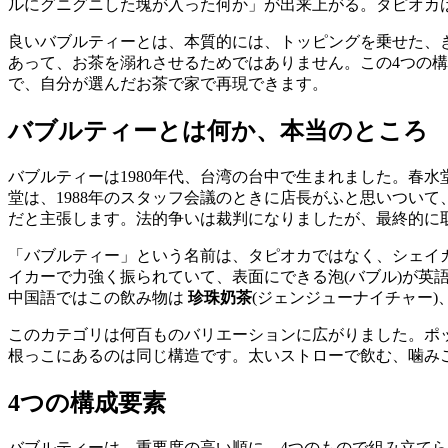
ルにグニグニした塊が入った何か」が出来上がる。タピオカ
良いバブルティーとは、本質的には、トッピングを乗せた、
あって、お茶を溺れさせるためではありません。この4つの
で、自分が選んだお茶で家で再現できます。
バブルティーとは何か、本当のところ
バブルティーは1980年代、台湾の台中で生まれました。春水堂(Chu
堂は、1988年のスタッフ会議のときに店長がふと思いつい
だと主張します。法的争いは裁判になりましたが、最終的に
「バブルティー」という名前は、タピオカではなく、シェイ
イカーで力強く振られていて、表面にできる泡(バブル)が
中国語ではこの飲み物は
珍珠奶茶
(ジェンジューナイチャー
このカテゴリは何百ものバリエーションに広がりました。ポ
根っこにあるのは同じ構造です。太いストローで飲む、噛み
4つの構成要素
バブルティーは、重要度の高い順に、4つのもので組み立て