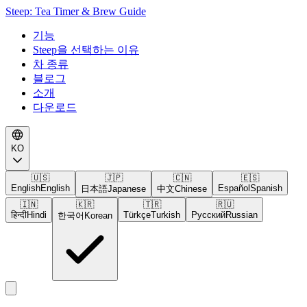
Steep: Tea Timer & Brew Guide
기능
Steep을 선택하는 이유
차 종류
블로그
소개
다운로드
KO
🇺🇸
🇯🇵
🇨🇳
🇪🇸
English
English
Español
Spanish
日本語
Japanese
中文
Chinese
🇮🇳
🇰🇷
🇹🇷
🇷🇺
हिन्दी
Hindi
Türkçe
Turkish
Русский
Russian
한국어
Korean