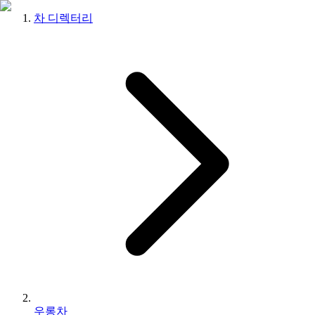
차 디렉터리
우롱차