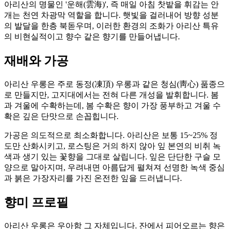
아리산의 명물인 '운해(雲海)', 즉 매일 아침 찻밭을 휘감는 안
개는 천연 차광막 역할을 합니다. 햇빛을 걸러내어 방향 성분
의 발달을 한층 북돋우며, 이러한 환경의 조화가 아리산 특유
의 비현실적이고 향수 같은 향기를 만들어냅니다.
재배와 가공
아리산 우롱은 주로 동정(凍頂) 우롱과 같은 청심(靑心) 품종으
로 만들지만, 고지대에서는 전혀 다른 개성을 발휘합니다. 봄
과 겨울에 수확하는데, 봄 수확은 향이 가장 풍부하고 겨울 수
확은 깊은 단맛으로 손꼽힙니다.
가공은 의도적으로 최소화합니다. 아리산은 보통 15~25% 정
도만 산화시키고, 로스팅은 거의 하지 않아 잎 본연의 비취 녹
색과 생기 있는 꽃향을 그대로 살립니다. 잎은 단단한 구슬 모
양으로 말아지며, 우려내면 아름답게 펼쳐져 선명한 녹색 중심
과 붉은 가장자리를 가진 온전한 잎을 드러냅니다.
향미 프로필
아리산 우롱은 우아함 그 자체입니다. 잔에서 피어오르는 향은