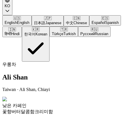
KO
🇺🇸
🇯🇵
🇨🇳
🇪🇸
English
English
Español
Spanish
日本語
Japanese
中文
Chinese
🇮🇳
🇰🇷
🇹🇷
🇷🇺
हिन्दी
Hindi
Türkçe
Turkish
Русский
Russian
한국어
Korean
우롱차
Ali Shan
Taiwan
· Ali Shan, Chiayi
낮은 카페인
꽃향
버터
달콤함
크리미함