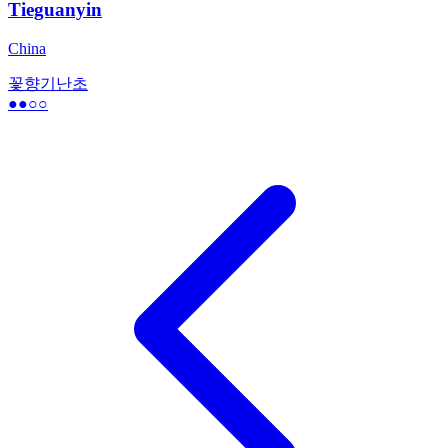
Tieguanyin
China
꽃향기
난초
●●
○○