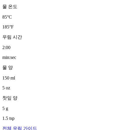
물 온도
85
°C
185
°F
우림 시간
2
:
00
min:sec
물 양
150
ml
5
oz
찻잎 양
5
g
1.5
tsp
전체 우림 가이드