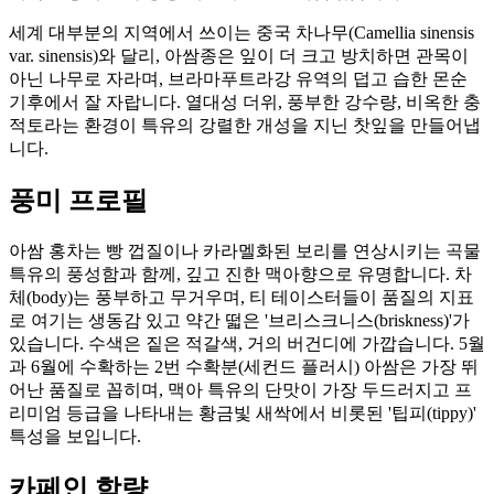
세계 대부분의 지역에서 쓰이는 중국 차나무(Camellia sinensis
var. sinensis)와 달리, 아쌈종은 잎이 더 크고 방치하면 관목이
아닌 나무로 자라며, 브라마푸트라강 유역의 덥고 습한 몬순
기후에서 잘 자랍니다. 열대성 더위, 풍부한 강수량, 비옥한 충
적토라는 환경이 특유의 강렬한 개성을 지닌 찻잎을 만들어냅
니다.
풍미 프로필
아쌈 홍차는 빵 껍질이나 카라멜화된 보리를 연상시키는 곡물
특유의 풍성함과 함께, 깊고 진한 맥아향으로 유명합니다. 차
체(body)는 풍부하고 무거우며, 티 테이스터들이 품질의 지표
로 여기는 생동감 있고 약간 떫은 '브리스크니스(briskness)'가
있습니다. 수색은 짙은 적갈색, 거의 버건디에 가깝습니다. 5월
과 6월에 수확하는 2번 수확분(세컨드 플러시) 아쌈은 가장 뛰
어난 품질로 꼽히며, 맥아 특유의 단맛이 가장 두드러지고 프
리미엄 등급을 나타내는 황금빛 새싹에서 비롯된 '팁피(tippy)'
특성을 보입니다.
카페인 함량