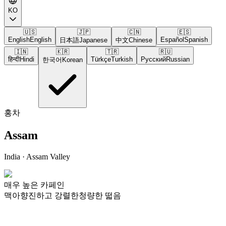
KO
🇺🇸
🇯🇵
🇨🇳
🇪🇸
English
English
Español
Spanish
日本語
Japanese
中文
Chinese
🇮🇳
🇰🇷
🇹🇷
🇷🇺
हिन्दी
Hindi
Türkçe
Turkish
Русский
Russian
한국어
Korean
홍차
Assam
India
· Assam Valley
매우 높은 카페인
맥아향
진하고 강렬한
청량한 떫음