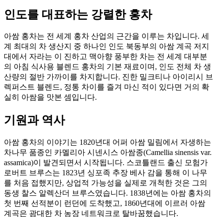
인도를 대표하는 강렬한 홍차
아쌈 홍차는 전 세계 홍차 산업의 근간을 이루는 차입니다. 세
계 최대의 차 생산지 중 하나인 인도 북동부의 아쌈 계곡 저지
대에서 자라는 이 진하고 맥아향 풍부한 차는 전 세계 대부분
의 아침 식사용 블렌드 홍차의 기본 재료이며, 인도 전체 차 생
산량의 절반 가까이를 차지합니다. 진한 밀크티나 아이리시 브
렉퍼스트 블렌드, 정통 차이를 즐겨 마신 적이 있다면 거의 확
실히 아쌈을 맛본 셈입니다.
기원과 역사
아쌈 홍차의 이야기는 1820년대 어퍼 아쌈 밀림에서 자생하는
차나무 품종인 카멜리아 시넨시스 아쌈종(Camellia sinensis var.
assamica)이 발견되면서 시작됩니다. 스코틀랜드 출신 모험가
로버트 브루스는 1823년 싱포족 추장 베사 감을 통해 이 나무
를 처음 접했지만, 상업적 가능성을 실제로 개척한 것은 그의
동생 찰스 알렉산더 브루스였습니다. 1838년에는 아쌈 홍차의
첫 번째 선적분이 런던에 도착했고, 1860년대에 이르러 아쌈
계곡은 광대한 차 농장 네트워크로 탈바꿈했습니다.