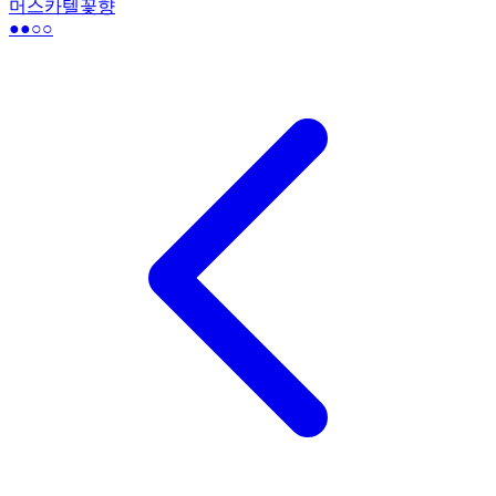
머스카텔
꽃향
●●
○○