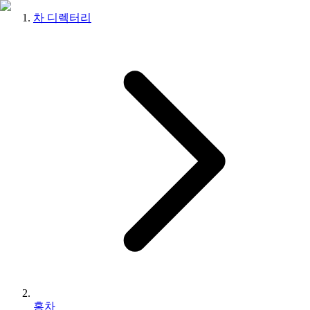
차 디렉터리
홍차