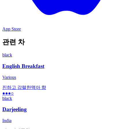
App Store
관련 차
black
English Breakfast
Various
진하고 강렬한
맥아 향
●●●
○
black
Darjeeling
India