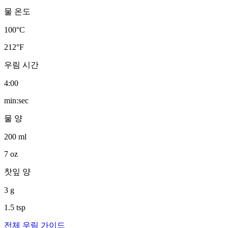
물 온도
100
°C
212
°F
우림 시간
4
:
00
min:sec
물 양
200
ml
7
oz
찻잎 양
3
g
1.5
tsp
전체 우림 가이드