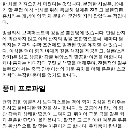
한 차를 가져오면서 퍼졌다는 것입니다. 분명한 사실은, 19세
기 말 무렵 아침 식사를 위해 특별히 설계된 진하고 블렌딩된
홍차라는 개념이 영국 차 문화에 굳건히 자리 잡았다는 점입니
다.
잉글리시 브렉퍼스트의 강점은 블렌딩에 있습니다. 단일 산지
에 의존하지 않고 여러 산지의 잎을 조합함으로써, 해마다 달
라지는 기후와 수확 조건에도 일관된 맛을 유지할 수 있습니
다. 아삼은 맥아 향의 뼈대와 깊은 색감을 제공하고, 실론(스리
랑카)은 밝고 상큼한 감귤 뉘앙스와 깔끔한 여운을 더합니다.
케냐 홍차는 바디감과 구릿빛 색깔을 더해주며, 전통적인 일부
블렌드에서는 중국 안후이성의 기문 홍차를 더해 은은한 스모
키함과 복잡한 풍미를 얹기도 합니다.
풍미 프로파일
균형 잡힌 잉글리시 브렉퍼스트는 맥아 향이 중심을 잡아주는
진하고 풀바디한 한 잔을 선사합니다. 첫 모금에서 탄닌의 힘
찬 감촉과 상쾌한 떫음이 느껴지고, 뒤이어 구운 곡물 같은 향
과 은은한 단맛이 올라옵니다. 깔끔하고 드라이한 여운은 우유
와 환상적으로 잘 맞는 이유이기도 합니다. 유제품이 탄닌을