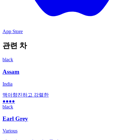
App Store
관련 차
black
Assam
India
맥아향
진하고 강렬한
●●●●
black
Earl Grey
Various