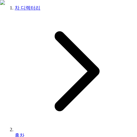
차 디렉터리
홍차