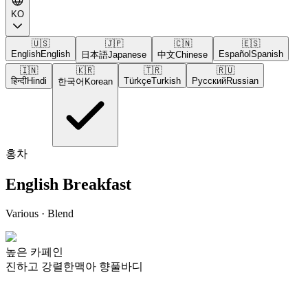
KO
🇺🇸
🇯🇵
🇨🇳
🇪🇸
English
English
Español
Spanish
日本語
Japanese
中文
Chinese
🇮🇳
🇰🇷
🇹🇷
🇷🇺
हिन्दी
Hindi
Türkçe
Turkish
Русский
Russian
한국어
Korean
홍차
English Breakfast
Various
· Blend
높은 카페인
진하고 강렬한
맥아 향
풀바디