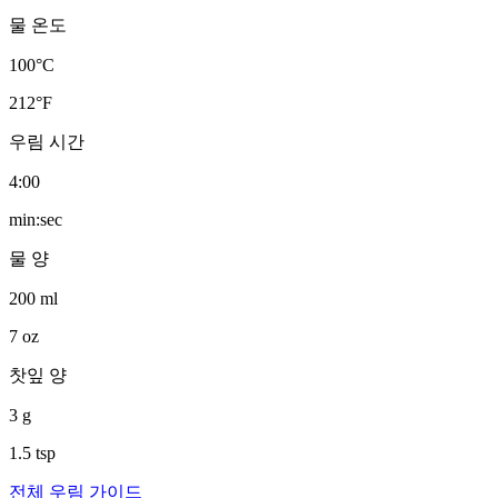
물 온도
100
°C
212
°F
우림 시간
4
:
00
min:sec
물 양
200
ml
7
oz
찻잎 양
3
g
1.5
tsp
전체 우림 가이드