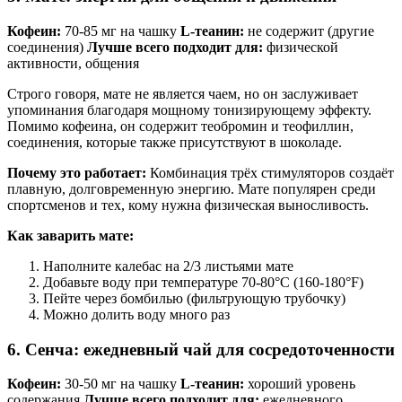
Кофеин:
70-85 мг на чашку
L-теанин:
не содержит (другие
соединения)
Лучше всего подходит для:
физической
активности, общения
Строго говоря, мате не является чаем, но он заслуживает
упоминания благодаря мощному тонизирующему эффекту.
Помимо кофеина, он содержит теобромин и теофиллин,
соединения, которые также присутствуют в шоколаде.
Почему это работает:
Комбинация трёх стимуляторов создаёт
плавную, долговременную энергию. Мате популярен среди
спортсменов и тех, кому нужна физическая выносливость.
Как заварить мате:
Наполните калебас на 2/3 листьями мате
Добавьте воду при температуре 70-80°C (160-180°F)
Пейте через бомбилью (фильтрующую трубочку)
Можно долить воду много раз
6. Сенча: ежедневный чай для сосредоточенности
Кофеин:
30-50 мг на чашку
L-теанин:
хороший уровень
содержания
Лучше всего подходит для:
ежедневного