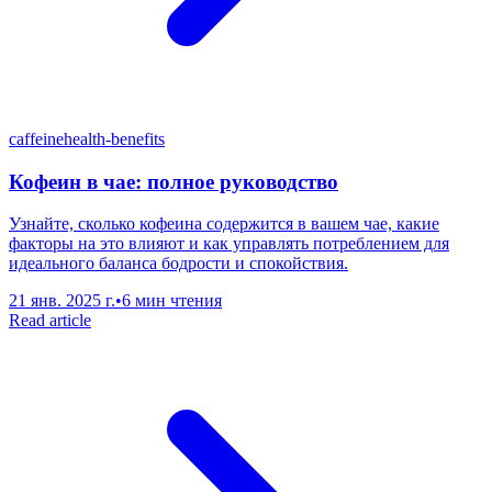
caffeine
health-benefits
Кофеин в чае: полное руководство
Узнайте, сколько кофеина содержится в вашем чае, какие
факторы на это влияют и как управлять потреблением для
идеального баланса бодрости и спокойствия.
21 янв. 2025 г.
•
6 мин чтения
Read article