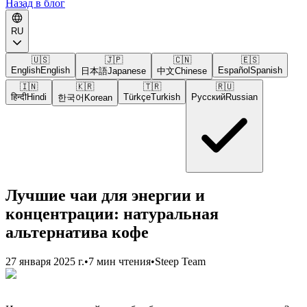
Назад в блог
RU
🇺🇸
🇯🇵
🇨🇳
🇪🇸
English
English
Español
Spanish
日本語
Japanese
中文
Chinese
🇮🇳
🇰🇷
🇹🇷
🇷🇺
हिन्दी
Hindi
Türkçe
Turkish
Русский
Russian
한국어
Korean
Лучшие чаи для энергии и
концентрации: натуральная
альтернатива кофе
27 января 2025 г.
•
7 мин чтения
•
Steep Team