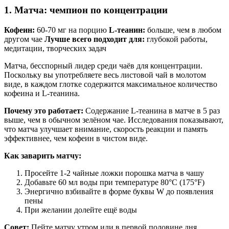
1. Матча: чемпион по концентрации
Кофеин:
60-70 мг на порцию
L-теанин:
больше, чем в любом
другом чае
Лучше всего подходит для:
глубокой работы,
медитации, творческих задач
Матча, бесспорный лидер среди чаёв для концентрации.
Поскольку вы употребляете весь листовой чай в молотом
виде, в каждом глотке содержится максимальное количество
кофеина и L-теанина.
Почему это работает:
Содержание L-теанина в матче в 5 раз
выше, чем в обычном зелёном чае. Исследования показывают,
что матча улучшает внимание, скорость реакции и память
эффективнее, чем кофеин в чистом виде.
Как заварить матчу:
Просейте 1-2 чайные ложки порошка матча в чашу
Добавьте 60 мл воды при температуре 80°C (175°F)
Энергично взбивайте в форме буквы W до появления
пены
При желании долейте ещё воды
Совет:
Пейте матчу утром или в первой половине дня.