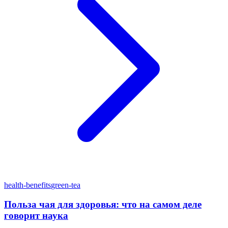
health-benefits
green-tea
Польза чая для здоровья: что на самом деле
говорит наука