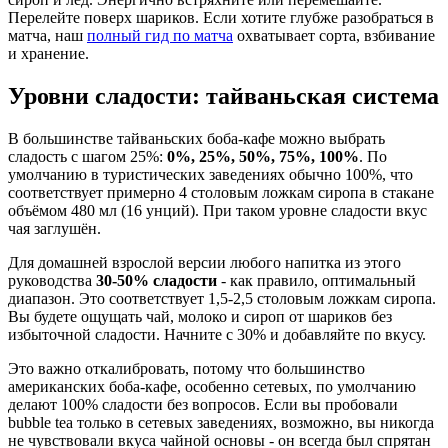
Перелейте поверх шариков. Если хотите глубже разобраться в
матча, наш
полный гид по матча
охватывает сорта, взбивание
и хранение.
Уровни сладости: тайваньская система
В большинстве тайваньских боба-кафе можно выбрать
сладость с шагом 25%:
0%, 25%, 50%, 75%, 100%
. По
умолчанию в туристических заведениях обычно 100%, что
соответствует примерно 4 столовым ложкам сиропа в стакане
объёмом 480 мл (16 унций). При таком уровне сладости вкус
чая заглушён.
Для домашней взрослой версии любого напитка из этого
руководства
30-50% сладости
- как правило, оптимальный
диапазон. Это соответствует 1,5-2,5 столовым ложкам сиропа.
Вы будете ощущать чай, молоко и сироп от шариков без
избыточной сладости. Начните с 30% и добавляйте по вкусу.
Это важно откалибровать, потому что большинство
американских боба-кафе, особенно сетевых, по умолчанию
делают 100% сладости без вопросов. Если вы пробовали
bubble tea только в сетевых заведениях, возможно, вы никогда
не чувствовали вкуса чайной основы - он всегда был спрятан