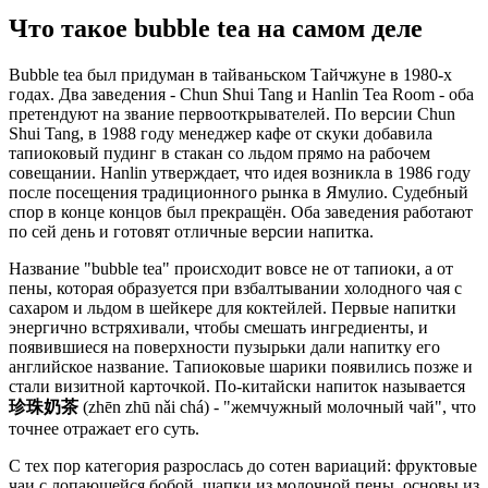
Что такое bubble tea на самом деле
Bubble tea был придуман в тайваньском Тайчжуне в 1980-х
годах. Два заведения - Chun Shui Tang и Hanlin Tea Room - оба
претендуют на звание первооткрывателей. По версии Chun
Shui Tang, в 1988 году менеджер кафе от скуки добавила
тапиоковый пудинг в стакан со льдом прямо на рабочем
совещании. Hanlin утверждает, что идея возникла в 1986 году
после посещения традиционного рынка в Ямулио. Судебный
спор в конце концов был прекращён. Оба заведения работают
по сей день и готовят отличные версии напитка.
Название "bubble tea" происходит вовсе не от тапиоки, а от
пены, которая образуется при взбалтывании холодного чая с
сахаром и льдом в шейкере для коктейлей. Первые напитки
энергично встряхивали, чтобы смешать ингредиенты, и
появившиеся на поверхности пузырьки дали напитку его
английское название. Тапиоковые шарики появились позже и
стали визитной карточкой. По-китайски напиток называется
珍珠奶茶
(zhēn zhū nǎi chá) - "жемчужный молочный чай", что
точнее отражает его суть.
С тех пор категория разрослась до сотен вариаций: фруктовые
чаи с лопающейся бобой, шапки из молочной пены, основы из