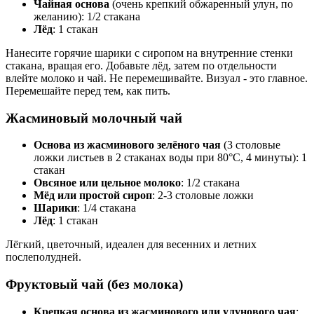
Чайная основа
(очень крепкий обжаренный улун, по
желанию): 1/2 стакана
Лёд
: 1 стакан
Нанесите горячие шарики с сиропом на внутренние стенки
стакана, вращая его. Добавьте лёд, затем по отдельности
влейте молоко и чай. Не перемешивайте. Визуал - это главное.
Перемешайте перед тем, как пить.
Жасминовый молочный чай
Основа из жасминового зелёного чая
(3 столовые
ложки листьев в 2 стаканах воды при 80°C, 4 минуты): 1
стакан
Овсяное или цельное молоко
: 1/2 стакана
Мёд или простой сироп
: 2-3 столовые ложки
Шарики
: 1/4 стакана
Лёд
: 1 стакан
Лёгкий, цветочный, идеален для весенних и летних
послеполудней.
Фруктовый чай (без молока)
Крепкая основа из жасминового или улунового чая
: