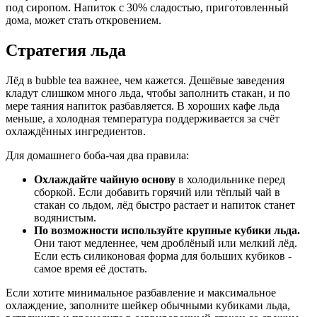
под сиропом. Напиток с 30% сладостью, приготовленный
дома, может стать откровением.
Стратегия льда
Лёд в bubble tea важнее, чем кажется. Дешёвые заведения
кладут слишком много льда, чтобы заполнить стакан, и по
мере таяния напиток разбавляется. В хороших кафе льда
меньше, а холодная температура поддерживается за счёт
охлаждённых ингредиентов.
Для домашнего боба-чая два правила:
Охлаждайте чайную основу
в холодильнике перед
сборкой. Если добавить горячий или тёплый чай в
стакан со льдом, лёд быстро растает и напиток станет
водянистым.
По возможности используйте крупные кубики льда.
Они тают медленнее, чем дроблёный или мелкий лёд.
Если есть силиконовая форма для больших кубиков -
самое время её достать.
Если хотите минимальное разбавление и максимальное
охлаждение, заполните шейкер обычными кубиками льда,