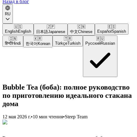
Назад в блог
RU
🇺🇸
🇯🇵
🇨🇳
🇪🇸
English
English
Español
Spanish
日本語
Japanese
中文
Chinese
🇮🇳
🇰🇷
🇹🇷
🇷🇺
हिन्दी
Hindi
Türkçe
Turkish
Русский
Russian
한국어
Korean
Bubble Tea (боба): полное руководство
по приготовлению идеального стакана
дома
12 мая 2026 г.
•
10 мин чтения
•
Steep Team