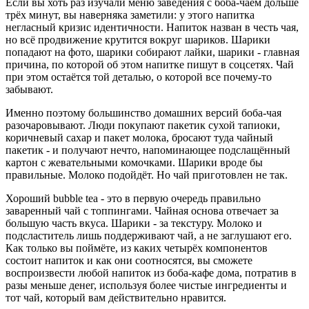
Если вы хоть раз изучали меню заведения с боба-чаем дольше
трёх минут, вы наверняка заметили: у этого напитка
негласный кризис идентичности. Напиток назван в честь чая,
но всё продвижение крутится вокруг шариков. Шарики
попадают на фото, шарики собирают лайки, шарики - главная
причина, по которой об этом напитке пишут в соцсетях. Чай
при этом остаётся той деталью, о которой все почему-то
забывают.
Именно поэтому большинство домашних версий боба-чая
разочаровывают. Люди покупают пакетик сухой тапиоки,
коричневый сахар и пакет молока, бросают туда чайный
пакетик - и получают нечто, напоминающее подслащённый
картон с жевательными комочками. Шарики вроде бы
правильные. Молоко подойдёт. Но чай приготовлен не так.
Хороший bubble tea - это в первую очередь правильно
заваренный чай с топпингами. Чайная основа отвечает за
большую часть вкуса. Шарики - за текстуру. Молоко и
подсластитель лишь поддерживают чай, а не заглушают его.
Как только вы поймёте, из каких четырёх компонентов
состоит напиток и как они соотносятся, вы сможете
воспроизвести любой напиток из боба-кафе дома, потратив в
разы меньше денег, используя более чистые ингредиенты и
тот чай, который вам действительно нравится.