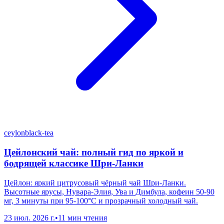
ceylon
black-tea
Цейлонский чай: полный гид по яркой и
бодрящей классике Шри-Ланки
Цейлон: яркий цитрусовый чёрный чай Шри-Ланки.
Высотные ярусы, Нувара-Элия, Ува и Димбула, кофеин 50-90
мг, 3 минуты при 95-100°C и прозрачный холодный чай.
23 июл. 2026 г.
•
11 мин чтения