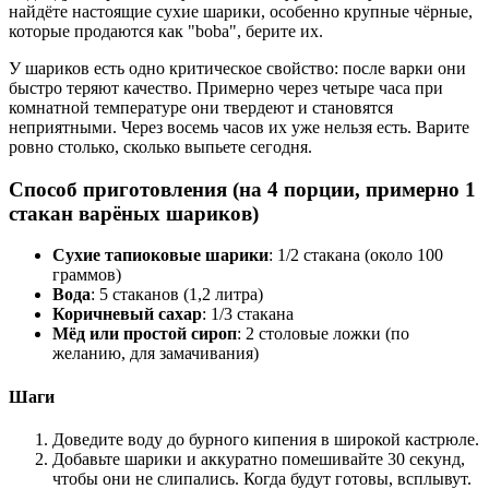
найдёте настоящие сухие шарики, особенно крупные чёрные,
которые продаются как "boba", берите их.
У шариков есть одно критическое свойство: после варки они
быстро теряют качество. Примерно через четыре часа при
комнатной температуре они твердеют и становятся
неприятными. Через восемь часов их уже нельзя есть. Варите
ровно столько, сколько выпьете сегодня.
Способ приготовления (на 4 порции, примерно 1
стакан варёных шариков)
Сухие тапиоковые шарики
: 1/2 стакана (около 100
граммов)
Вода
: 5 стаканов (1,2 литра)
Коричневый сахар
: 1/3 стакана
Мёд или простой сироп
: 2 столовые ложки (по
желанию, для замачивания)
Шаги
Доведите воду до бурного кипения в широкой кастрюле.
Добавьте шарики и аккуратно помешивайте 30 секунд,
чтобы они не слипались. Когда будут готовы, всплывут.