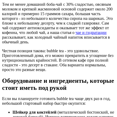
Тем не менее домашний боба-чай с 30% сладостью, овсяным
молоком и крепкой жасминовой основой содержит около 200
калорий и примерно 15 граммов сахара, большая часть
которого - из небольшого количества сиропа на шариках. Это
ближе к небольшому десерту, чем к сладкой газировке. Сам
чай содержит антиоксиданты и оказывает тот же эффект от
кофеина, что любой чай, а наша статья о
чае и гидратации
рассказывает, как холодный чайный напиток вписывается в
обычный день.
Честная позиция такова: bubble tea - это удовольствие.
Приготовленный дома, его можно превратить в угощение без
нутрициональных крайностей. В сетевом кафе при полной
сладости - это десерт в стакане. Оба варианта нормальны,
просто это разные вещи.
Оборудование и ингредиенты, которые
стоит иметь под рукой
Если вы планируете готовить bubble tea чаще двух раз в год,
небольшой стартовый набор быстро окупится:
Шейкер для коктейлей
(металлический бостонский, не
дорогой барный). Именно встряхивание делает напиток