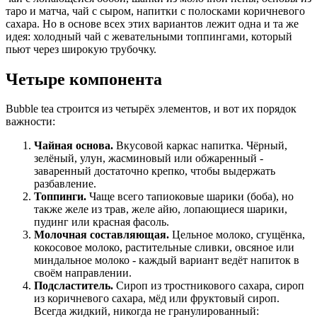
таро и матча, чай с сыром, напитки с полосками коричневого
сахара. Но в основе всех этих вариантов лежит одна и та же
идея: холодный чай с жевательными топпингами, который
пьют через широкую трубочку.
Четыре компонента
Bubble tea строится из четырёх элементов, и вот их порядок
важности:
Чайная основа.
Вкусовой каркас напитка. Чёрный,
зелёный, улун, жасминовый или обжаренный -
заваренный достаточно крепко, чтобы выдержать
разбавление.
Топпинги.
Чаще всего тапиоковые шарики (боба), но
также желе из трав, желе айю, лопающиеся шарики,
пудинг или красная фасоль.
Молочная составляющая.
Цельное молоко, сгущёнка,
кокосовое молоко, растительные сливки, овсяное или
миндальное молоко - каждый вариант ведёт напиток в
своём направлении.
Подсластитель.
Сироп из тростникового сахара, сироп
из коричневого сахара, мёд или фруктовый сироп.
Всегда жидкий, никогда не гранулированный: