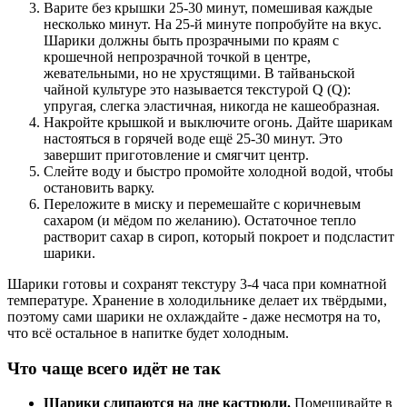
Варите без крышки 25-30 минут, помешивая каждые
несколько минут. На 25-й минуте попробуйте на вкус.
Шарики должны быть прозрачными по краям с
крошечной непрозрачной точкой в центре,
жевательными, но не хрустящими. В тайваньской
чайной культуре это называется текстурой Q (Q):
упругая, слегка эластичная, никогда не кашеобразная.
Накройте крышкой и выключите огонь. Дайте шарикам
настояться в горячей воде ещё 25-30 минут. Это
завершит приготовление и смягчит центр.
Слейте воду и быстро промойте холодной водой, чтобы
остановить варку.
Переложите в миску и перемешайте с коричневым
сахаром (и мёдом по желанию). Остаточное тепло
растворит сахар в сироп, который покроет и подсластит
шарики.
Шарики готовы и сохранят текстуру 3-4 часа при комнатной
температуре. Хранение в холодильнике делает их твёрдыми,
поэтому сами шарики не охлаждайте - даже несмотря на то,
что всё остальное в напитке будет холодным.
Что чаще всего идёт не так
Шарики слипаются на дне кастрюли.
Помешивайте в