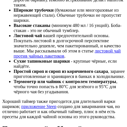
таким.
Широкие трубочки
(бумажные или многоразовые из
нержавеющей стали). Обычные трубочки не пропустят
шарики.
Высокие стаканы
(минимум 480 мл / 16 унций). Боба-
стакан - это не обычный тумблер.
Листовой чай
вашей предпочтительной основы.
Покупать листовой в долгосрочной перспективе
значительно дешевле, чем пакетированный, и качество
выше. Мы рассказывали об этом в статье
листовой чай
против чайных пакетиков
.
Сухие тапиоковые шарики
- крупные чёрные, если
найдёте.
Простой сироп и сироп из коричневого сахара
, заранее
приготовленные и хранящиеся в банках в холодильнике.
Термометр или чайник с контролем температуры
,
чтобы точно попасть в 80°C для зелёного и 95°C для
чёрного чая без угадывания.
Хороший таймер также пригодится для длительной варки
шариков;
приложение Steep
создано для заваривания чая, но
отлично работает и как обычный таймер, плюс в нём есть
пресеты для каждой чайной основы из этого руководства.