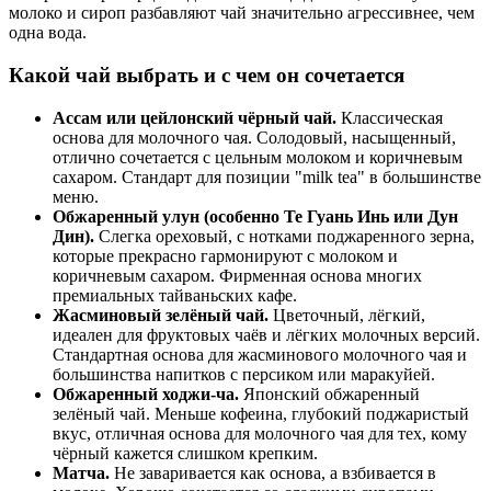
молоко и сироп разбавляют чай значительно агрессивнее, чем
одна вода.
Какой чай выбрать и с чем он сочетается
Ассам или цейлонский чёрный чай.
Классическая
основа для молочного чая. Солодовый, насыщенный,
отлично сочетается с цельным молоком и коричневым
сахаром. Стандарт для позиции "milk tea" в большинстве
меню.
Обжаренный улун (особенно Те Гуань Инь или Дун
Дин).
Слегка ореховый, с нотками поджаренного зерна,
которые прекрасно гармонируют с молоком и
коричневым сахаром. Фирменная основа многих
премиальных тайваньских кафе.
Жасминовый зелёный чай.
Цветочный, лёгкий,
идеален для фруктовых чаёв и лёгких молочных версий.
Стандартная основа для жасминового молочного чая и
большинства напитков с персиком или маракуйей.
Обжаренный ходжи-ча.
Японский обжаренный
зелёный чай. Меньше кофеина, глубокий поджаристый
вкус, отличная основа для молочного чая для тех, кому
чёрный кажется слишком крепким.
Матча.
Не заваривается как основа, а взбивается в