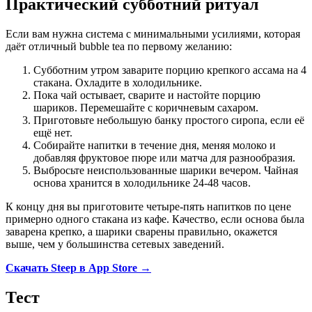
Практический субботний ритуал
Если вам нужна система с минимальными усилиями, которая
даёт отличный bubble tea по первому желанию:
Субботним утром заварите порцию крепкого ассама на 4
стакана. Охладите в холодильнике.
Пока чай остывает, сварите и настойте порцию
шариков. Перемешайте с коричневым сахаром.
Приготовьте небольшую банку простого сиропа, если её
ещё нет.
Собирайте напитки в течение дня, меняя молоко и
добавляя фруктовое пюре или матча для разнообразия.
Выбросьте неиспользованные шарики вечером. Чайная
основа хранится в холодильнике 24-48 часов.
К концу дня вы приготовите четыре-пять напитков по цене
примерно одного стакана из кафе. Качество, если основа была
заварена крепко, а шарики сварены правильно, окажется
выше, чем у большинства сетевых заведений.
Скачать Steep в App Store →
Тест