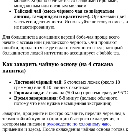
молоке. Хорошо сочетается со сладкими сиропами,
миндальным или овсяным молоком.
Тайский чай (смесь чёрного чая со звёздчатым
анисом, тамариндом и красителем).
Оранжевый цвет -
часть его идентичности. Используйте листовую смесь, а
не пакетированную.
Для большинства домашних версий боба-чая проще всего
начать с ассама или цейлонского чёрного. Они прощают
ошибки, продаются везде и дают именно тот вкус, который
большинство людей интуитивно ассоциирует с bubble tea.
Как заварить чайную основу (на 4 стакана
напитка)
Листовой чёрный чай
: 6 столовых ложек (около 18
граммов) или 8-10 чайных пакетиков
Горячая вода
: 2 стакана (500 мл) при температуре 95°C
Время заваривания
: 6-8 минут (дольше обычного,
потому что нам нужна насыщенная экстракция)
Заварите, процедите и быстро охладите, перелив через лёд в
термостойкий кувшин (принцип быстрого охлаждения, о
котором мы писали в
руководстве по холодному чаю
,
применим и здесь). После охлаждения чайная основа готова к