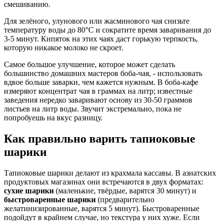
смешиванию.
Для зелёного, улунового или жасминового чая снизьте
температуру воды до 80°C и сократите время заваривания до
3-5 минут. Кипяток на этих чаях даст горькую терпкость,
которую никакое молоко не скроет.
Самое большое улучшение, которое может сделать
большинство домашних мастеров боба-чая, - использовать
вдвое больше заварки, чем кажется нужным. В боба-кафе
измеряют концентрат чая в граммах на литр; известные
заведения нередко заваривают основу из 30-50 граммов
листьев на литр воды. Звучит экстремально, пока не
попробуешь на вкус разницу.
Как правильно варить тапиоковые
шарики
Тапиоковые шарики делают из крахмала кассавы. В азиатских
продуктовых магазинах они встречаются в двух форматах:
сухие шарики
(маленькие, твёрдые, варятся 30 минут) и
быстроваренные шарики
(предварительно
желатинизированные, варятся 5 минут). Быстроваренные
подойдут в крайнем случае, но текстура у них хуже. Если