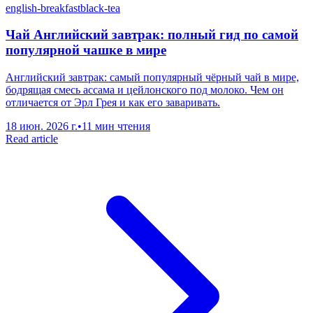
english-breakfast
black-tea
Чай Английский завтрак: полный гид по самой
популярной чашке в мире
Английский завтрак: самый популярный чёрный чай в мире,
бодрящая смесь ассама и цейлонского под молоко. Чем он
отличается от Эрл Грея и как его заваривать.
18 июн. 2026 г.
•
11 мин чтения
Read article