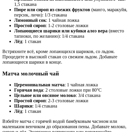
1,5 стакана
Пюре или сироп из свежих фруктов
(манго, маракуйя,
персик, личи): 1/3 стакана
Лимонный сок
: 1 чайная ложка
Простой сироп
: 1-2 столовые ложки
Лопающиеся шарики или кубики алоэ вера
(вместо
тапиоки, по желанию): 1/4 стакана
Лёд
: 1 стакан
Встряхните всё, кроме лопающихся шариков, со льдом.
Процедите в высокий стакан со свежим льдом. Добавьте
лопающиеся шарики в конце.
Матча молочный чай
Церемониальная матча
: 1 чайная ложка
Горячая вода
: 2 столовые ложки при 80°C
Цельное или овсяное молоко
: 3/4 стакана
Простой сироп
: 2-3 столовые ложки
Шарики
: 1/4 стакана
Лёд
: 1 стакан
Взбейте матча с горячей водой бамбуковым часэном или
маленьким венчиком до образования пены. Добавьте молоко,
сироп и лёд. Энергично встряхните или перемешайте.