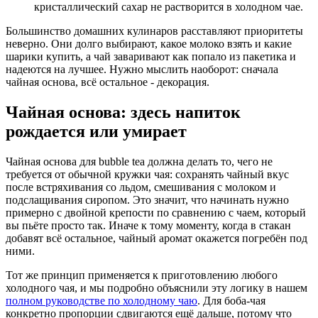
кристаллический сахар не растворится в холодном чае.
Большинство домашних кулинаров расставляют приоритеты
неверно. Они долго выбирают, какое молоко взять и какие
шарики купить, а чай заваривают как попало из пакетика и
надеются на лучшее. Нужно мыслить наоборот: сначала
чайная основа, всё остальное - декорация.
Чайная основа: здесь напиток
рождается или умирает
Чайная основа для bubble tea должна делать то, чего не
требуется от обычной кружки чая: сохранять чайный вкус
после встряхивания со льдом, смешивания с молоком и
подслащивания сиропом. Это значит, что начинать нужно
примерно с двойной крепости по сравнению с чаем, который
вы пьёте просто так. Иначе к тому моменту, когда в стакан
добавят всё остальное, чайный аромат окажется погребён под
ними.
Тот же принцип применяется к приготовлению любого
холодного чая, и мы подробно объяснили эту логику в нашем
полном руководстве по холодному чаю
. Для боба-чая
конкретно пропорции сдвигаются ещё дальше, потому что