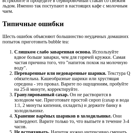
встряхните и процедите в сервировочный стакан со свежим
льдом. Именно так поступают в настоящих кафе с молочным
чаем.
Типичные ошибки
Шесть ошибок объясняют большинство неудачных домашних
попыток приготовить bubble tea:
Слишком слабо заваренная основа.
Используйте
вдвое больше заварки, чем для горячей кружки. Самая
частая причина того, что "напиток похож на молочную
воду".
Переваренные или недоваренные шарики.
Текстура Q
обязательна. Кашеобразные шарики или хрустящая
середина - это провал. Варите по ощущениям, пробуйте
на 25-й минуте, корректируйте.
Гранулированный сахар.
Он не растворится в
холодном чае. Приготовьте простой сироп (сахар и вода
1:1, 2 минуты кипения, охладить) и держите банку в
холодильнике.
Хранение варёных шариков в холодильнике.
Они
затвердеют. Варите только то, что выпьете в течение 3-4
часов.
Не встряхивать.
Напиток нужно интенсивно смешать,