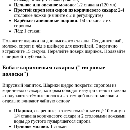
Цельное или овсяное молоко
: 1/2 стакана (120 мл)
Простой сироп или сироп из коричневого сахара
: 2-4
столовые ложки (начните с 2 и регулируйте)
Варёные тапиоковые шарики
: 1/4 стакана с их
сиропом
Лёд
: 1 стакан
Положите шарики на дно высокого стакана. Соедините чай,
молоко, сироп и лёд в шейкере для коктейлей. Энергично
встряхните 15 секунд. Перелейте поверх шариков. Подавайте
с широкой трубочкой.
Боба с коричневым сахаром ("тигровые
полоски")
Вирусный напиток. Шарики щедро покрыты сиропом из
коричневого сахара, которым обводят изнутри стенки стакана
- получаются тёмные полоски - затем добавляют молоко и
отдельно вливают чайную основу.
Шарики
, сваренные, а затем томлённые ещё 10 минут с
1/4 стакана коричневого сахара и 2 столовыми ложками
воды до густого пузырящегося сиропа
Цельное молоко
: 1 стакан