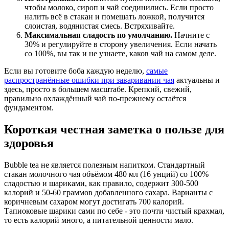
чтобы молоко, сироп и чай соединились. Если просто
налить всё в стакан и помешать ложкой, получится
слоистая, водянистая смесь. Встряхивайте.
Максимальная сладость по умолчанию.
Начните с
30% и регулируйте в сторону увеличения. Если начать
со 100%, вы так и не узнаете, каков чай на самом деле.
Если вы готовите боба каждую неделю,
самые
распространённые ошибки при заваривании чая
актуальны и
здесь, просто в большем масштабе. Крепкий, свежий,
правильно охлаждённый чай по-прежнему остаётся
фундаментом.
Короткая честная заметка о пользе для
здоровья
Bubble tea не является полезным напитком. Стандартный
стакан молочного чая объёмом 480 мл (16 унций) со 100%
сладостью и шариками, как правило, содержит 300-500
калорий и 50-60 граммов добавленного сахара. Варианты с
коричневым сахаром могут достигать 700 калорий.
Тапиоковые шарики сами по себе - это почти чистый крахмал,
то есть калорий много, а питательной ценности мало.