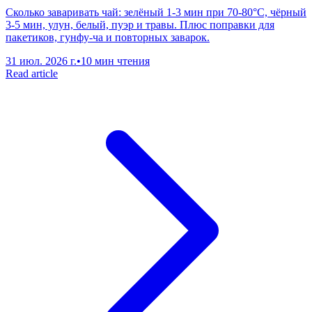
Сколько заваривать чай: зелёный 1-3 мин при 70-80°C, чёрный
3-5 мин, улун, белый, пуэр и травы. Плюс поправки для
пакетиков, гунфу-ча и повторных заварок.
31 июл. 2026 г.
•
10 мин чтения
Read article