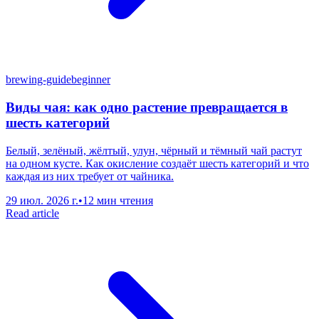
brewing-guide
beginner
Виды чая: как одно растение превращается в
шесть категорий
Белый, зелёный, жёлтый, улун, чёрный и тёмный чай растут
на одном кусте. Как окисление создаёт шесть категорий и что
каждая из них требует от чайника.
29 июл. 2026 г.
•
12 мин чтения
Read article