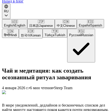
Назад в блог
RU
🇺🇸
🇯🇵
🇨🇳
🇪🇸
English
English
Español
Spanish
日本語
Japanese
中文
Chinese
🇮🇳
🇰🇷
🇹🇷
🇷🇺
हिन्दी
Hindi
Türkçe
Turkish
Русский
Russian
한국어
Korean
Чай и медитация: как создать
осознанный ритуал заваривания
4 января 2026 г.
•
6 мин чтения
•
Steep Team
В мире уведомлений, дедлайнов и бесконечных списков дел
найти минуту настоящего покоя кажется почти невозможным.