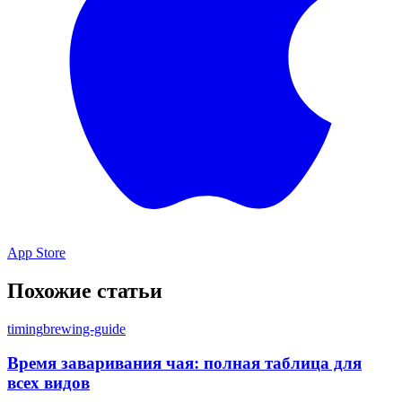
App Store
Похожие статьи
timing
brewing-guide
Время заваривания чая: полная таблица для
всех видов