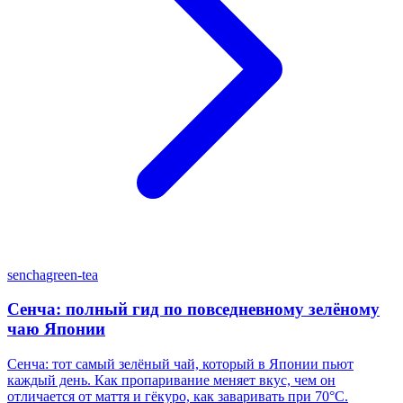
sencha
green-tea
Сенча: полный гид по повседневному зелёному
чаю Японии
Сенча: тот самый зелёный чай, который в Японии пьют
каждый день. Как пропаривание меняет вкус, чем он
отличается от маття и гёкуро, как заваривать при 70°C.