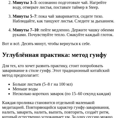
Минуты 3–5
: осознанно подготовьте чай. Нагрейте
воду, отмерьте листья, поставьте таймер в Steep.
Минуты 5–7
: пока чай заваривается, сидите тихо.
Наблюдайте, как танцуют листья. Следите за дыханием.
Минуты 7–10
: пейте медленно. Держите чашку обеими
руками. Почувствуйте тепло. Смакуйте каждый глоток.
Вот и всё. Десять минут, чтобы вернуться к себе.
Углублённая практика: метод гунфу
Для тех, кто хочет развить практику, стоит попробовать
заваривание в стиле гунфу. Этот традиционный китайский
метод предполагает:
Больше листьев (5–8 г на 100 мл)
Меньше воды
Несколько коротких заварок (по 15–60 секунд каждая)
Каждая проливка становится отдельной маленькой
медитацией. Повторяющийся характер гунфу-заваривания,
налить, заварить, налить, выпить, повторить, создаёт ритм,
который естественно успокаивает ум. За одну сессию можно