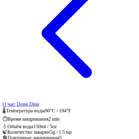
О чае: Dong Ding
🌡️
Температура воды
90°C / 194°F
⏱️
Время заваривания
2 min
💧
Объём воды
150ml / 5oz
🍃
Количество заварки
5g / 1.5 tsp
🔄
Повторные заваривания
5