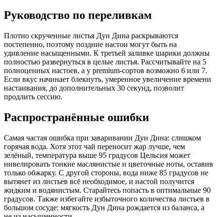
Руководство по переливкам
Плотно скрученные листья Дун Дина раскрываются
постепенно, поэтому поздние настои могут быть на
удивление насыщенными. К третьей заливке шарики должны
полностью развернуться в целые листья. Рассчитывайте на 5
полноценных настоев, а у premium-сортов возможно 6 или 7.
Если вкус начинает блекнуть, умеренное увеличение времени
настаивания, до дополнительных 30 секунд, позволит
продлить сессию.
Распространённые ошибки
Самая частая ошибка при заваривании Дун Дина: слишком
горячая вода. Хотя этот чай переносит жар лучше, чем
зелёный, температура выше 95 градусов Цельсия может
нивелировать тонкие маслянистые и цветочные ноты, оставив
только обжарку. С другой стороны, вода ниже 85 градусов не
вытянет из листьев всё необходимое, и настой получится
жидким и водянистым. Старайтесь попасть в оптимальные 90
градусов. Также избегайте избыточного количества листьев в
большом сосуде: мягкость Дун Дина рождается из баланса, а
не из насыщенности.