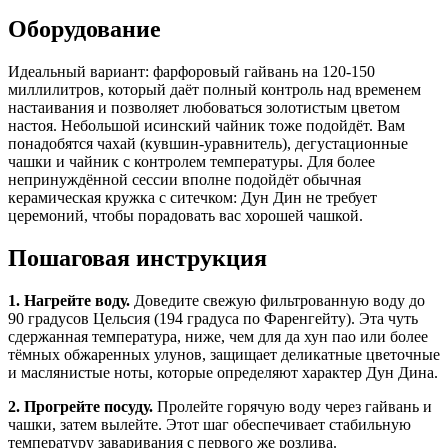
Оборудование
Идеальный вариант: фарфоровый гайвань на 120-150
миллилитров, который даёт полный контроль над временем
настаивания и позволяет любоваться золотистым цветом
настоя. Небольшой исинский чайник тоже подойдёт. Вам
понадобятся чахай (кувшин-уравнитель), дегустационные
чашки и чайник с контролем температуры. Для более
непринуждённой сессии вполне подойдёт обычная
керамическая кружка с ситечком: Дун Дин не требует
церемоний, чтобы порадовать вас хорошей чашкой.
Пошаговая инструкция
1. Нагрейте воду.
Доведите свежую фильтрованную воду до
90 градусов Цельсия (194 градуса по Фаренгейту). Эта чуть
сдержанная температура, ниже, чем для да хун пао или более
тёмных обжаренных улунов, защищает деликатные цветочные
и маслянистые ноты, которые определяют характер Дун Дина.
2. Прогрейте посуду.
Пролейте горячую воду через гайвань и
чашки, затем вылейте. Этот шаг обеспечивает стабильную
температуру заваривания с первого же розлива.