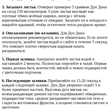
3. Засыпьте листья.
Отмерьте примерно 5 граммов Дун Дина
на сосуд 150 миллилитров. Сухие листья выглядят как
плотные тёмно-зелёные шарики, иногда с лёгким
коричневатым оттенком от обжарки. Засыпьте их и ненадолго
накройте крышкой, чтобы остаточное тепло раскрыло аромат.
4. Ополаскивание (по желанию).
Для Дун Дина
ополаскивание рекомендуется, но не обязательно. Если хотите
ополоснуть, залейте листья водой и слейте в течение 5 секунд.
Это поможет плотно свёрнутым шарикам начать
раскрываться.
5. Первая заливка.
Аккуратно залейте листья водой и
настаивайте 2 минуты. Полностью перелейте в чахай. Первая
чашка должна быть золотистой, мягкой и нежно поджаристой
с цветочным подтоном.
6. Последующие заливки.
Прибавляйте по 15-20 секунд к
каждой следующей заливке. Дун Дин уверенно отдаёт 5 и
более приятных настоев. Вкусовая дуга мягкая, но
вознаграждающая: ранние настои подчёркивают обжаренные,
поджаристые тона, средние раскрывают маслянистое тело и
сладость косточковых фруктов, а поздние становятся светлее и
цветочнее.