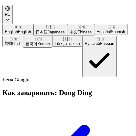
RU
🇺🇸
🇯🇵
🇨🇳
🇪🇸
English
English
Español
Spanish
日本語
Japanese
中文
Chinese
🇮🇳
🇰🇷
🇹🇷
🇷🇺
हिन्दी
Hindi
Türkçe
Turkish
Русский
Russian
한국어
Korean
Легко
Gongfu
Как заваривать: Dong Ding