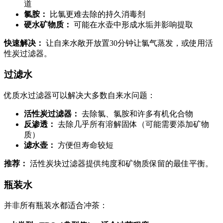
道
氯胺：
比氯更难去除的持久消毒剂
硬水矿物质：
可能在水壶中形成水垢并影响提取
快速解决：
让自来水敞开放置30分钟让氯气蒸发，或使用活
性炭过滤器。
过滤水
优质水过滤器可以解决大多数自来水问题：
活性炭过滤器：
去除氯、氯胺和许多有机化合物
反渗透：
去除几乎所有溶解固体（可能需要添加矿物
质）
滤水壶：
方便但寿命较短
推荐：
活性炭块过滤器提供纯度和矿物质保留的最佳平衡。
瓶装水
并非所有瓶装水都适合冲茶：