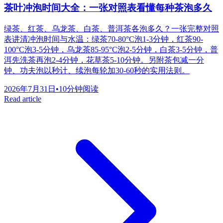
茶叶冲泡时间大全：一张对照表看懂每种茶泡多久
绿茶、红茶、乌龙茶、白茶、普洱茶各泡多久？一张完整对照
表讲清冲泡时间与水温：绿茶70-80°C泡1-3分钟，红茶90-
100°C泡3-5分钟，乌龙茶85-95°C泡2-5分钟，白茶3-5分钟，普
洱先洗茶再泡2-4分钟，花草茶5-10分钟。另附茶包减一分
钟、功夫泡以秒计、续泡每轮加30-60秒的实用法则。
2026年7月31日
•
10分钟阅读
Read article