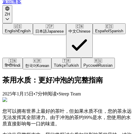
返回博客
ZH
🇺🇸
🇯🇵
🇨🇳
🇪🇸
English
English
Español
Spanish
日本語
Japanese
中文
Chinese
🇮🇳
🇰🇷
🇹🇷
🇷🇺
हिन्दी
Hindi
Türkçe
Turkish
Русский
Russian
한국어
Korean
茶用水质：更好冲泡的完整指南
2025年1月15日
•
7分钟阅读
•
Steep Team
您可以拥有世界上最好的茶叶，但如果水质不佳，您的茶永远
无法发挥其全部潜力。由于冲泡的茶约99%是水，您使用的水
质直接影响每一口的味道。