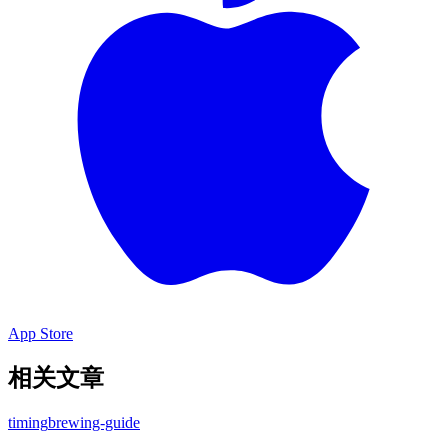
App Store
相关文章
timing
brewing-guide