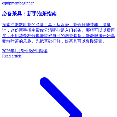
equipment
beginner
必备茶具：新手泡茶指南
探索冲泡散叶茶的必备工具：从水壶、茶壶到滤茶器、温度
计，这份新手指南帮你分清哪些是入门必备、哪些可以以后再
买，不用花冤枉钱也能搭好自己的泡茶装备，舒舒服服开始享
受散叶茶的乐趣。先把基础打好，好茶具可以慢慢添置。
2026年1月5日
•
6分钟阅读
Read article