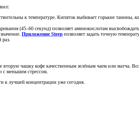
вил:
вствительны к температуре. Кипяток выбивает горькие танины, 
аваривания (45–60 секунд) позволяет аминокислотам высвобождат
 значение.
Приложение Steep
позволяет задать точную температу
 раз.
те вторую чашку кофе качественным зелёным чаем или матча. В
 и с меньшим стрессом.
ти к лучшей концентрации уже сегодня.