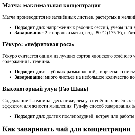
Матча: максимальная концентрация
Матча производится из затенённых листьев, растёртых в мелки
Подходит для
: напряжённых рабочих сессий, учёбы или 
Заваривание
: 2 г порошка матча, вода 80°C (175°F), взби
Гёкуро: «нефритовая роса»
Гёкуро считается одним из лучших сортов японского зелёного 
содержания L-теанина.
Подходит для
: глубоких размышлений, творческого пись
Заваривание
: много листьев на небольшое количество вод
Высокогорный улун (Гао Шань)
Содержание L-теанина здесь ниже, чем у затенённых зелёных
эффектом для ясности мышления. Гун-фу способ заваривания (
Подходит для
: долгих послеполудней, встреч или работы
Как заваривать чай для концентрации