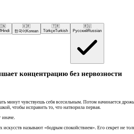
🇳
🇰🇷
🇹🇷
🇷🇺
ी
Hindi
Türkçe
Turkish
Русский
Russian
한국어
Korean
учшает концентрацию без нервозности
ть минут чувствуешь себя всесильным. Потом начинается дрожь в
шкой, чтобы исправить то, что натворила первая.
 иначе.
 искусств называют «бодрым спокойствием». Его секрет не тольк