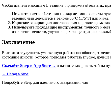
Чтобы извлечь максимум L-теанина, придерживайтесь этих пра
Не жгите листья
: L-теанин и сладкие аминокислоты чу
зелёных чаёв держитесь в районе 80°C (175°F) или ниже.
Короткие заварки
: для листового чая короткое время з
Используйте подходящие инструменты
: точность имеет
извлечение веществ, улучшающих концентрацию, каждый
Заключение
Если хотите улучшить умственную работоспособность, замени
состояние ясности, которое позволяет работать глубже, дольше
Скачайте Steep в App Store →
и начните заваривать чай на пу
←
Назад в блог
Попробуйте Steep для идеального заваривания чая