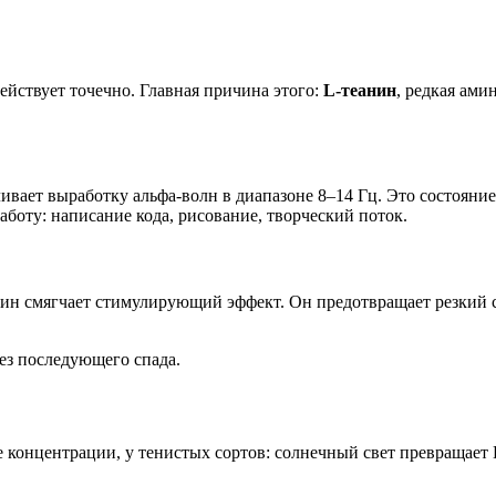
ействует точечно. Главная причина этого:
L-теанин
, редкая ами
ивает выработку альфа-волн в диапазоне 8–14 Гц. Это состояние
боту: написание кода, рисование, творческий поток.
еанин смягчает стимулирующий эффект. Он предотвращает резкий 
ез последующего спада.
концентрации, у тенистых сортов: солнечный свет превращает 