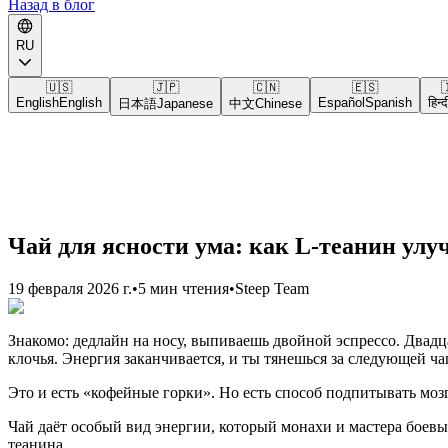
Назад в блог
RU
🇺🇸
🇯🇵
🇨🇳
🇪🇸

English
English
Español
Spanish
हिन्द
日本語
Japanese
中文
Chinese
Чай для ясности ума: как L-теанин ул
19 февраля 2026 г.
•
5 мин чтения
•
Steep Team
Знакомо: дедлайн на носу, выпиваешь двойной эспрессо. Двадца
клочья. Энергия заканчивается, и ты тянешься за следующей ча
Это и есть «кофейные горки». Но есть способ подпитывать мозг
Чай даёт особый вид энергии, который монахи и мастера боевых
теанина.