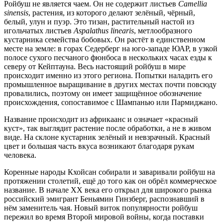
Ройбуш не является чаем. Он не содержит листьев
Camellia
sinensis
, растения, из которого делают зелёный, чёрный,
белый, улун и пуэр. Это тизан, растительный настой из
игольчатых листьев
Aspalathus linearis
, метлообразного
кустарника семейства бобовых. Он растёт в единственном
месте на земле: в горах Седерберг на юго-западе ЮАР, в узкой
полосе сухого песчаного фюнбоса в нескольких часах езды к
северу от Кейптауна. Весь настоящий ройбуш в мире
происходит именно из этого региона. Попытки наладить его
промышленное выращивание в других местах почти повсюду
провалились, поэтому он имеет защищённое обозначение
происхождения, сопоставимое с Шампанью или Пармиджано.
Название происходит из африкаанс и означает «красный
куст», так выглядит растение после обработки, а не в живом
виде. На склоне кустарник зелёный и невзрачный. Красный
цвет и большая часть вкуса возникают благодаря рукам
человека.
Коренные народы Кхойсан собирали и заваривали ройбуш на
протяжении столетий, ещё до того как он обрёл коммерческое
название. В начале XX века его открыл для широкого рынка
российский эмигрант Беньямин Гинзберг, распознавший в
нём заменитель чая. Новый виток популярности ройбуш
пережил во время Второй мировой войны, когда поставки