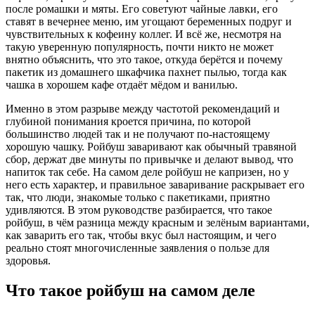
после ромашки и мяты. Его советуют чайные лавки, его
ставят в вечернее меню, им угощают беременных подруг и
чувствительных к кофеину коллег. И всё же, несмотря на
такую уверенную популярность, почти никто не может
внятно объяснить, что это такое, откуда берётся и почему
пакетик из домашнего шкафчика пахнет пылью, тогда как
чашка в хорошем кафе отдаёт мёдом и ванилью.
Именно в этом разрыве между частотой рекомендаций и
глубиной понимания кроется причина, по которой
большинство людей так и не получают по-настоящему
хорошую чашку. Ройбуш заваривают как обычный травяной
сбор, держат две минуты по привычке и делают вывод, что
напиток так себе. На самом деле ройбуш не капризен, но у
него есть характер, и правильное заваривание раскрывает его
так, что люди, знакомые только с пакетиками, приятно
удивляются. В этом руководстве разбирается, что такое
ройбуш, в чём разница между красным и зелёным вариантами,
как заварить его так, чтобы вкус был настоящим, и чего
реально стоят многочисленные заявления о пользе для
здоровья.
Что такое ройбуш на самом деле