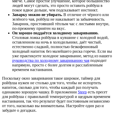
мягче. Самое простое улучшение, которое большинство
людей могут сделать, это просто оставить ройбуш в
покое вдвое дольше, чем подсказывает инстинкт.
Заварку можно не убирать.
В отличие от чёрного или
зелёного чая, ройбуш не наказывает за забывчивость.
Заварник, простоявший тёплым час с листьями внутри,
по-прежнему приятен на вкус.
Он хорошо поддаётся холодному завариванию.
Столовая ложка ройбуша в кувшине с холодной водой,
оставленном на ночь в холодильнике, даёт чистый,
естественно сладкий, полностью безкофеиновый
холодный напиток без малейшего риска горечи. Если вы
уже практикуете холодное заваривание, метод из нашего
руководства по холодному завариванию чая
подходит
напрямую, просто с более долгим и расслабленным
временем настаивания.
Поскольку окно заваривания такое широкое, таймер для
ройбуша нужен не столько для того, чтобы не испортить
напиток, сколько для того, чтобы каждый раз получать
одинаково хорошую чашку. В приложении
Steep
есть пресет
для ройбуша с правильной температурой и щедрым временем
настаивания, так что результат будет постоянным независимо
от того, насколько вы внимательны. Настройте один раз и
забудьте о догадках.