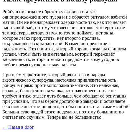
Ройбуш никогда не обретёт культового статуса
однопроисхождённого пуэра и не обрастёт ритуалом взбитой
матчи. Он не вознаграждает одержимость так, как это делает
настоящий чай, потому что здесь нет потолка мастерства: нет
температуры, которую нужно точно поймать, нет окна,
которое легко пропустить, нет второго пролива,
открывающего скрытый слой. Взамен он предлагает
надёжность. Это напиток, который хорош, когда вы слишком
устали, чтобы быть внимательным, который переживёт
забывчивость, который можно предложить кому угодно в
любое время суток, не глядя на часы.
При всём маркетинге, который рядит его в наряды
экзотического суперфуда, настоящая привлекательность
ройбуша прямо противоположна экзотике. Это надёжная,
сладкая, безкофеиновая чашка, которая ничего от вас не
требует и тихо отдаёт чуть больше, чем обещает её репутация,
при условии, что вы берёте достаточно заварки и оставляете
её в покое достаточно долго, чтобы напиток стал самим собой.
Большинство людей этого не делают, поэтому большинство
считает его скучным. Теперь вы не большинство.
←
Назад в блог