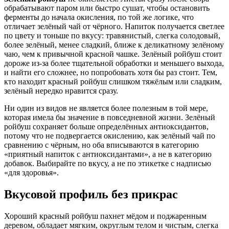
обрабатывают паром или быстро сушат, чтобы остановить
ферменты до начала окисления, по той же логике, что
отличает зелёный чай от чёрного. Напиток получается светлее
по цвету и тоньше по вкусу: травянистый, слегка солодовый,
более зелёный, менее сладкий, ближе к деликатному зелёному
чаю, чем к привычной красной чашке. Зелёный ройбуш стоит
дороже из-за более тщательной обработки и меньшего выхода,
и найти его сложнее, но попробовать хотя бы раз стоит. Тем,
кто находит красный ройбуш слишком тяжёлым или сладким,
зелёный нередко нравится сразу.
Ни один из видов не является более полезным в той мере,
которая имела бы значение в повседневной жизни. Зелёный
ройбуш сохраняет больше определённых антиоксидантов,
потому что не подвергается окислению, как зелёный чай по
сравнению с чёрным, но оба вписываются в категорию
«приятный напиток с антиоксидантами», а не в категорию
добавок. Выбирайте по вкусу, а не по этикетке с надписью
«для здоровья».
Вкусовой профиль без прикрас
Хороший красный ройбуш пахнет мёдом и поджаренным
деревом, обладает мягким, округлым телом и чистым, слегка