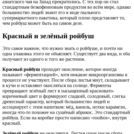
азиатского чая на Запад прекратились. С тех пор он стал
стандартным безкофеиновым продуктом во всём мире, однако
большинство людей знают его в виде пыльного
супермаркетного пакетика, который плохо представляет то,
чем ройбуш может быть на самом деле.
Красный и зелёный ройбуш
Это самое важное, что нужно знать о ройбуше, и почти ни
одна упаковка этого не объясняет. Существует два вида, и оба
получают из одного и того же растения.
Красный ройбуш
проходит окисление, которое иногда
называют «ферментацией», хотя никакие микроорганизмы в
процессе не участвуют. После сбора листья мнут, складывают
в кучи и оставляют окисляться на солнце. Ферменты
превращают зелёный лист в насыщенный красновато-
коричневый цвет и формируют сладкий, солодовый, слегка
древесный характер, который большинство людей и
ассоциирует с этим напитком: мёд, ваниль, нотки карамели,
иногда что-то похожее на сушёный абрикос. Это стандартный
ройбуш. Если на коробке просто написано «rooibos», внутри
красный.
Зелёный ройбуш
не окисляется. Листья сразу после сбора