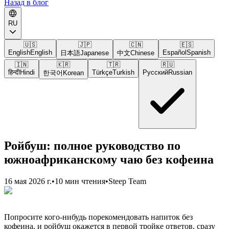
Назад в блог
RU
🇺🇸
🇯🇵
🇨🇳
🇪🇸
English
English
Español
Spanish
日本語
Japanese
中文
Chinese
🇮🇳
🇰🇷
🇹🇷
🇷🇺
हिन्दी
Hindi
Türkçe
Turkish
Русский
Russian
한국어
Korean
Ройбуш: полное руководство по
южноафриканскому чаю без кофеина
16 мая 2026 г.
•
10 мин чтения
•
Steep Team
Попросите кого-нибудь порекомендовать напиток без
кофеина, и ройбуш окажется в первой тройке ответов, сразу