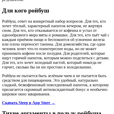
Для кого ройбуш
Ройбуш, ответ на конкретный набор вопросов. Для тех, кто
хочет тёплый, характерный напиток вечером, не жертвуя
сном. Для тех, кто отказывается от кофеина и устал от
однообразного мира мяты и ромашки. Для тех, кто пьёт чай с
каждым приёмом пищи и беспокоится об усвоении железа
или плохо переносит танины. Для домохозяйства, где один
человек хочет что-то поинтереснее воды, но не может
принимать кофеин после полудня. Для родителей, которые
ищут горячий напиток, которым можно поделиться с детьми.
Для тех, кто хочет холодный настой, который никогда не
горчит, сколько бы он ни простоял в холодильнике.
Ройбуш не пытается быть зелёным чаем и не пытается быть
средством для пищеварения. Это удобный, натурально
сладкий, безкофеиновый повседневный напиток, к которому
прилагается скромный антиоксидантный бонус и необычно
широкое окно заваривания.
Скачать Steep в App Store →
Тихие аргументы в пользу ройбуша