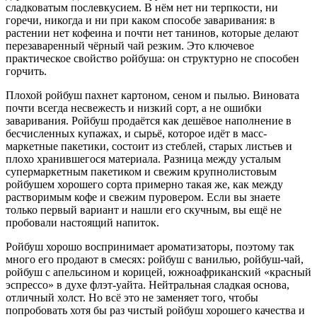
сладковатым послевкусием. В нём нет ни терпкости, ни
горечи, никогда и ни при каком способе заваривания: в
растении нет кофеина и почти нет танинов, которые делают
перезаваренный чёрный чай резким. Это ключевое
практическое свойство ройбуша: он структурно не способен
горчить.
Плохой ройбуш пахнет картоном, сеном и пылью. Виновата
почти всегда несвежесть и низкий сорт, а не ошибки
заваривания. Ройбуш продаётся как дешёвое наполнение в
бесчисленных купажах, и сырьё, которое идёт в масс-
маркетные пакетики, состоит из стеблей, старых листьев и
плохо хранившегося материала. Разница между усталым
супермаркетным пакетиком и свежим крупнолистовым
ройбушем хорошего сорта примерно такая же, как между
растворимым кофе и свежим пуровером. Если вы знаете
только первый вариант и нашли его скучным, вы ещё не
пробовали настоящий напиток.
Ройбуш хорошо воспринимает ароматизаторы, поэтому так
много его продают в смесях: ройбуш с ванилью, ройбуш-чай,
ройбуш с апельсином и корицей, южноафриканский «красный
эспрессо» в духе флэт-уайта. Нейтральная сладкая основа,
отличный холст. Но всё это не заменяет того, чтобы
попробовать хотя бы раз чистый ройбуш хорошего качества и