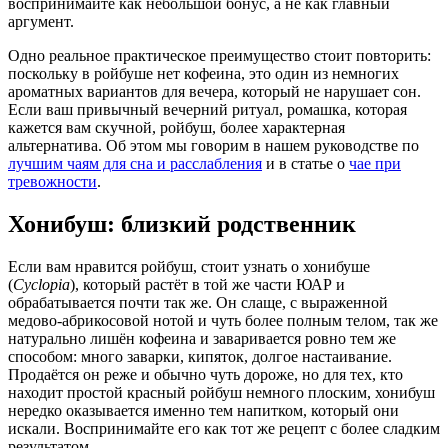
воспринимайте как небольшой бонус, а не как главный
аргумент.
Одно реальное практическое преимущество стоит повторить:
поскольку в ройбуше нет кофеина, это один из немногих
ароматных вариантов для вечера, который не нарушает сон.
Если ваш привычный вечерний ритуал, ромашка, которая
кажется вам скучной, ройбуш, более характерная
альтернатива. Об этом мы говорим в нашем руководстве по
лучшим чаям для сна и расслабления
и в статье о
чае при
тревожности
.
Хонибуш: близкий родственник
Если вам нравится ройбуш, стоит узнать о хонибуше
(
Cyclopia
), который растёт в той же части ЮАР и
обрабатывается почти так же. Он слаще, с выраженной
медово-абрикосовой нотой и чуть более полным телом, так же
натурально лишён кофеина и заваривается ровно тем же
способом: много заварки, кипяток, долгое настаивание.
Продаётся он реже и обычно чуть дороже, но для тех, кто
находит простой красный ройбуш немного плоским, хонибуш
нередко оказывается именно тем напитком, который они
искали. Воспринимайте его как тот же рецепт с более сладким
результатом.