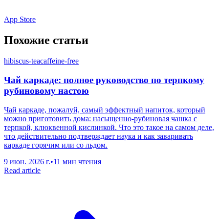
App Store
Похожие статьи
hibiscus-tea
caffeine-free
Чай каркаде: полное руководство по терпкому
рубиновому настою
Чай каркаде, пожалуй, самый эффектный напиток, который
можно приготовить дома: насыщенно-рубиновая чашка с
терпкой, клюквенной кислинкой. Что это такое на самом деле,
что действительно подтверждает наука и как заваривать
каркаде горячим или со льдом.
9 июн. 2026 г.
•
11 мин чтения
Read article