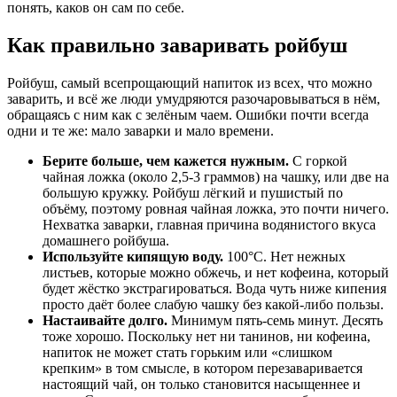
понять, каков он сам по себе.
Как правильно заваривать ройбуш
Ройбуш, самый всепрощающий напиток из всех, что можно
заварить, и всё же люди умудряются разочаровываться в нём,
обращаясь с ним как с зелёным чаем. Ошибки почти всегда
одни и те же: мало заварки и мало времени.
Берите больше, чем кажется нужным.
С горкой
чайная ложка (около 2,5-3 граммов) на чашку, или две на
большую кружку. Ройбуш лёгкий и пушистый по
объёму, поэтому ровная чайная ложка, это почти ничего.
Нехватка заварки, главная причина водянистого вкуса
домашнего ройбуша.
Используйте кипящую воду.
100°C. Нет нежных
листьев, которые можно обжечь, и нет кофеина, который
будет жёстко экстрагироваться. Вода чуть ниже кипения
просто даёт более слабую чашку без какой-либо пользы.
Настаивайте долго.
Минимум пять-семь минут. Десять
тоже хорошо. Поскольку нет ни танинов, ни кофеина,
напиток не может стать горьким или «слишком
крепким» в том смысле, в котором перезаваривается
настоящий чай, он только становится насыщеннее и