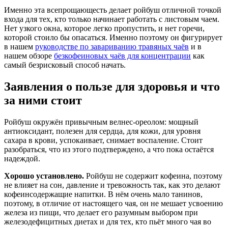
Именно эта всепрощающесть делает ройбуш отличной точкой
входа для тех, кто только начинает работать с листовым чаем.
Нет узкого окна, которое легко пропустить, и нет горечи,
которой стоило бы опасаться. Именно поэтому он фигурирует
в нашем
руководстве по завариванию травяных чаёв
и в
нашем обзоре
безкофеиновых чаёв для концентрации
как
самый безрисковый способ начать.
Заявления о пользе для здоровья и что
за ними стоит
Ройбуш окружён привычным велнес-ореолом: мощный
антиоксидант, полезен для сердца, для кожи, для уровня
сахара в крови, успокаивает, снимает воспаление. Стоит
разобраться, что из этого подтверждено, а что пока остаётся
надеждой.
Хорошо установлено.
Ройбуш не содержит кофеина, поэтому
не влияет на сон, давление и тревожность так, как это делают
кофеинсодержащие напитки. В нём очень мало танинов,
поэтому, в отличие от настоящего чая, он не мешает усвоению
железа из пищи, что делает его разумным выбором при
железодефицитных диетах и для тех, кто пьёт много чая во