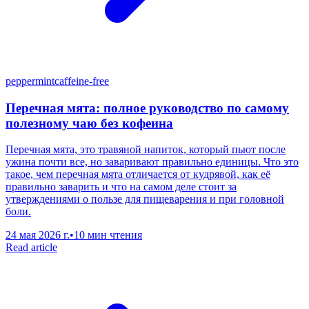
peppermint
caffeine-free
Перечная мята: полное руководство по самому
полезному чаю без кофеина
Перечная мята, это травяной напиток, который пьют после
ужина почти все, но заваривают правильно единицы. Что это
такое, чем перечная мята отличается от кудрявой, как её
правильно заварить и что на самом деле стоит за
утверждениями о пользе для пищеварения и при головной
боли.
24 мая 2026 г.
•
10 мин чтения
Read article