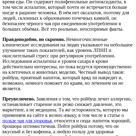
время еды. Он содержит полифенольные антиоксиданты, в
том числе аспалатин, который почти не встречается больше
нигде в рационе человека. В нём нет оксалатов, поэтому для
людей, склонных к образованию почечных камней, он
безопаснее чёрного чая при ежедневном употреблении в
больших объёмах. Всё это реальные, неоспоримые факты.
Правдоподобно, но скромно.
Немногочисленные
клинические исследования на людях указывают на небольшое
улучшение таких показателей, как уровень ЛПНП и
окислительный стресс при регулярном употреблении.
Исследования аспалатина и уровня сахара в крови
действительно интересны, но пока ведутся преимущественно
на клеточных и животных моделях. Честный вывод таков:
ройбуш, приятный напиток, который вряд ли навредит и,
возможно, немного поможет по краям, но лечением он не
является.
Преувеличено.
Заявления о том, что ройбуш лечит аллергию,
останавливает старение или резко снижает давление, это
маркетинг, а не медицина. Та же осторожность, которую мы
применяем на сайте к велнес-языку, в том числе в статье о
пользе чая для здоровья
, относится и сюда: напиток хороший,
брошюра оптимистичная. Пейте ройбуш потому, что он
вкусный и без кофеина, а любую пользу для здоровья