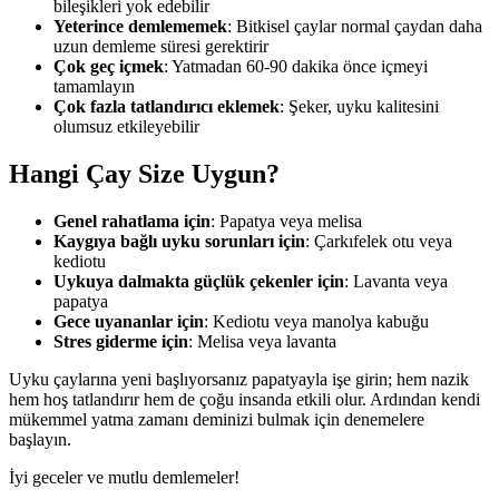
bileşikleri yok edebilir
Yeterince demlememek
: Bitkisel çaylar normal çaydan daha
uzun demleme süresi gerektirir
Çok geç içmek
: Yatmadan 60-90 dakika önce içmeyi
tamamlayın
Çok fazla tatlandırıcı eklemek
: Şeker, uyku kalitesini
olumsuz etkileyebilir
Hangi Çay Size Uygun?
Genel rahatlama için
: Papatya veya melisa
Kaygıya bağlı uyku sorunları için
: Çarkıfelek otu veya
kediotu
Uykuya dalmakta güçlük çekenler için
: Lavanta veya
papatya
Gece uyananlar için
: Kediotu veya manolya kabuğu
Stres giderme için
: Melisa veya lavanta
Uyku çaylarına yeni başlıyorsanız papatyayla işe girin; hem nazik
hem hoş tatlandırır hem de çoğu insanda etkili olur. Ardından kendi
mükemmel yatma zamanı deminizi bulmak için denemelere
başlayın.
İyi geceler ve mutlu demlemeler!