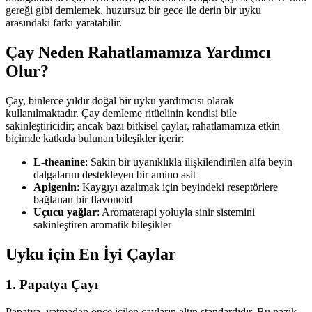
gereği gibi demlemek, huzursuz bir gece ile derin bir uyku
arasındaki farkı yaratabilir.
Çay Neden Rahatlamamıza Yardımcı
Olur?
Çay, binlerce yıldır doğal bir uyku yardımcısı olarak
kullanılmaktadır. Çay demleme ritüelinin kendisi bile
sakinleştiricidir; ancak bazı bitkisel çaylar, rahatlamamıza etkin
biçimde katkıda bulunan bileşikler içerir:
L-theanine
: Sakin bir uyanıklıkla ilişkilendirilen alfa beyin
dalgalarını destekleyen bir amino asit
Apigenin
: Kaygıyı azaltmak için beyindeki reseptörlere
bağlanan bir flavonoid
Uçucu yağlar
: Aromaterapi yoluyla sinir sistemini
sakinleştiren aromatik bileşikler
Uyku için En İyi Çaylar
1. Papatya Çayı
Papatya, yatmadan önce içilen çayların altın standardıdır. Bu nazik