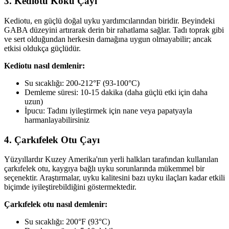
3. Kediotu Kökü Çayı
Kediotu, en güçlü doğal uyku yardımcılarından biridir. Beyindeki
GABA düzeyini artırarak derin bir rahatlama sağlar. Tadı toprak gibi
ve sert olduğundan herkesin damağına uygun olmayabilir; ancak
etkisi oldukça güçlüdür.
Kediotu nasıl demlenir:
Su sıcaklığı: 200-212°F (93-100°C)
Demleme süresi: 10-15 dakika (daha güçlü etki için daha
uzun)
İpucu: Tadını iyileştirmek için nane veya papatyayla
harmanlayabilirsiniz
4. Çarkıfelek Otu Çayı
Yüzyıllardır Kuzey Amerika'nın yerli halkları tarafından kullanılan
çarkıfelek otu, kaygıya bağlı uyku sorunlarında mükemmel bir
seçenektir. Araştırmalar, uyku kalitesini bazı uyku ilaçları kadar etkili
biçimde iyileştirebildiğini göstermektedir.
Çarkıfelek otu nasıl demlenir:
Su sıcaklığı: 200°F (93°C)