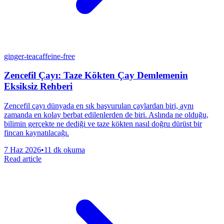
ginger-tea
caffeine-free
Zencefil Çayı: Taze Kökten Çay Demlemenin
Eksiksiz Rehberi
Zencefil çayı dünyada en sık başvurulan çaylardan biri, aynı
zamanda en kolay berbat edilenlerden de biri. Aslında ne olduğu,
bilimin gerçekte ne dediği ve taze kökten nasıl doğru dürüst bir
fincan kaynatılacağı.
7 Haz 2026
•
11 dk okuma
Read article