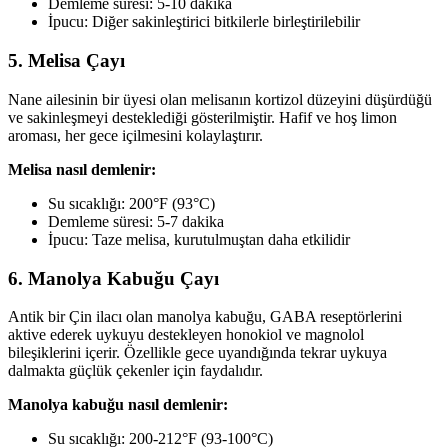
Demleme süresi: 5-10 dakika
İpucu: Diğer sakinleştirici bitkilerle birleştirilebilir
5. Melisa Çayı
Nane ailesinin bir üyesi olan melisanın kortizol düzeyini düşürdüğü
ve sakinleşmeyi desteklediği gösterilmiştir. Hafif ve hoş limon
aroması, her gece içilmesini kolaylaştırır.
Melisa nasıl demlenir:
Su sıcaklığı: 200°F (93°C)
Demleme süresi: 5-7 dakika
İpucu: Taze melisa, kurutulmuştan daha etkilidir
6. Manolya Kabuğu Çayı
Antik bir Çin ilacı olan manolya kabuğu, GABA reseptörlerini
aktive ederek uykuyu destekleyen honokiol ve magnolol
bileşiklerini içerir. Özellikle gece uyandığında tekrar uykuya
dalmakta güçlük çekenler için faydalıdır.
Manolya kabuğu nasıl demlenir:
Su sıcaklığı: 200-212°F (93-100°C)