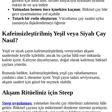
girmesi için ideal süre; tuvalet ihtiyacıyla uykudan uyanma
riskini de en aza indirir
Yatmadan hemen önce içmekten kaçının
: Bitkisel çay bile
gece uyanmalarına yol açabilir
Tutarlı bir rutin oluşturun
: Vücudunuz çay saatini uyku
zamanıyla ilişkilendirmeyi öğrenir
Kafeinsizleştirilmiş Yeşil veya Siyah Çay
Nasıl?
Yeşil ve siyah çayın kafeinsizleştirilmiş versiyonları akşam
saatlerinde keyifle içilebilir; ancak bu çaylar hâlâ eser miktarda
kafein içerir. Kafeyne duyarlıysanız, doğal olarak kafeinsiz bitkisel
çaylara yönelin.
Bununla birlikte, kafeinsizleştirilmiş yeşil çay rahatlamamıza
yardımcı olan L-theanine içerir. Yeşil çayın tadını seviyorsanız,
akşam saatleri için güzel bir seçenek olabilir.
Akşam Ritüeliniz için Steep
Steep uygulaması
, yatmadan önceki çay ritüelinizi zahmetsiz hâle
getirir. Bitkisel çayınız için mükemmel demleme süresini ayarlayın;