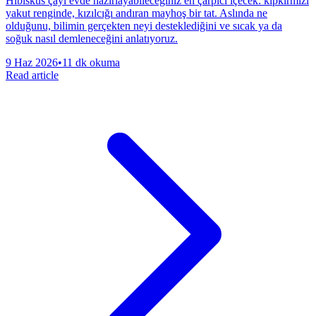
Hibiskus çayı evde hazırlayabileceğiniz en çarpıcı içecek: kıpkırmızı
yakut renginde, kızılcığı andıran mayhoş bir tat. Aslında ne
olduğunu, bilimin gerçekten neyi desteklediğini ve sıcak ya da
soğuk nasıl demleneceğini anlatıyoruz.
9 Haz 2026
•
11 dk okuma
Read article