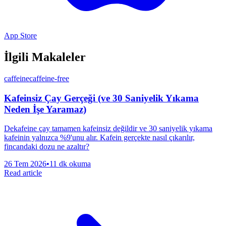
App Store
İlgili Makaleler
caffeine
caffeine-free
Kafeinsiz Çay Gerçeği (ve 30 Saniyelik Yıkama
Neden İşe Yaramaz)
Dekafeine çay tamamen kafeinsiz değildir ve 30 saniyelik yıkama
kafeinin yalnızca %9'unu alır. Kafein gerçekte nasıl çıkarılır,
fincandaki dozu ne azaltır?
26 Tem 2026
•
11 dk okuma
Read article