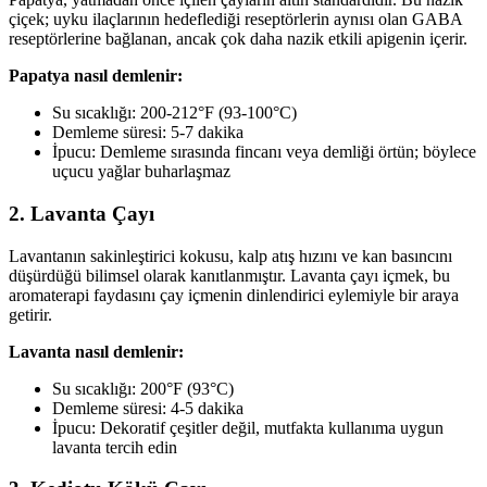
çiçek; uyku ilaçlarının hedeflediği reseptörlerin aynısı olan GABA
reseptörlerine bağlanan, ancak çok daha nazik etkili apigenin içerir.
Papatya nasıl demlenir:
Su sıcaklığı: 200-212°F (93-100°C)
Demleme süresi: 5-7 dakika
İpucu: Demleme sırasında fincanı veya demliği örtün; böylece
uçucu yağlar buharlaşmaz
2. Lavanta Çayı
Lavantanın sakinleştirici kokusu, kalp atış hızını ve kan basıncını
düşürdüğü bilimsel olarak kanıtlanmıştır. Lavanta çayı içmek, bu
aromaterapi faydasını çay içmenin dinlendirici eylemiyle bir araya
getirir.
Lavanta nasıl demlenir:
Su sıcaklığı: 200°F (93°C)
Demleme süresi: 4-5 dakika
İpucu: Dekoratif çeşitler değil, mutfakta kullanıma uygun
lavanta tercih edin