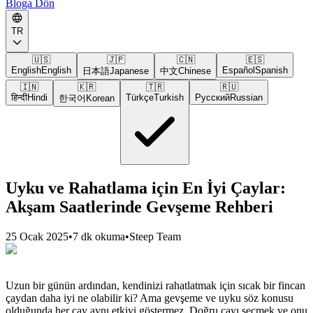
Bloga Dön
TR
🇺🇸
🇯🇵
🇨🇳
🇪🇸
English
English
Español
Spanish
日本語
Japanese
中文
Chinese
🇮🇳
🇰🇷
🇹🇷
🇷🇺
हिन्दी
Hindi
Türkçe
Turkish
Русский
Russian
한국어
Korean
Uyku ve Rahatlama için En İyi Çaylar:
Akşam Saatlerinde Gevşeme Rehberi
25 Ocak 2025
•
7 dk okuma
•
Steep Team
Uzun bir günün ardından, kendinizi rahatlatmak için sıcak bir fincan
çaydan daha iyi ne olabilir ki? Ama gevşeme ve uyku söz konusu
olduğunda her çay aynı etkiyi göstermez. Doğru çayı seçmek ve onu