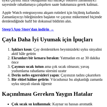
uyku çayınız hazır olduğunda sizi nazikçe bildiren zamanlayıcı
sayesinde rahatlamaya çalışırken saate bakmanıza gerek kalmaz.
Apple Watch entegrasyonu akşam rutinleri için biçilmiş kaftandır.
Zamanlayıcıyı bileğinizden başlatın ve çayınız mükemmel biçimde
demlendiğinde hafif bir dokunsal bildirim alın.
Steep'i App Store'dan indirin →
Çayla Daha İyi Uyumak için İpuçları
Işıkları kısın
: Çay demlenirken beyninizdeki uyku sinyalini
aktif hâle getirin
Ekranları bir kenara bırakın
: Yatmadan en az 30 dakika
önce
Çayınızı sıcak tutun
ama çok sıcak olmasın; yavaş
yudumlama rahatlama süresini uzatır
Derin nefes egzersizleri yapın
: Çayınızın tadını çıkarırken
Bir ritüel hâline getirin
: Vücudunuz bu alışkanlığı zamanla
uyku sinyali olarak öğrenir
Kaçınılması Gereken Yaygın Hatalar
Çok sıcak su kullanmak
: Kaynar su hassas aromatik