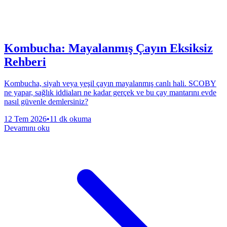
Kombucha: Mayalanmış Çayın Eksiksiz
Rehberi
Kombucha, siyah veya yeşil çayın mayalanmış canlı hali. SCOBY
ne yapar, sağlık iddiaları ne kadar gerçek ve bu çay mantarını evde
nasıl güvenle demlersiniz?
12 Tem 2026
•
11 dk okuma
Devamını oku