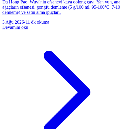
Da Hong Pao: Wuyi'nin efsanevi kaya oolong çayı. Yan yun, ana
ağaçların efsanesi, gongfu demleme (5 g/100 ml, 95-100°C, 7-10
demleme) ve satın alma ipuçları.
3 Ağu 2026
•
11 dk okuma
Devamını oku