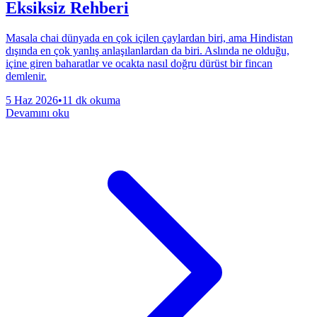
Eksiksiz Rehberi
Masala chai dünyada en çok içilen çaylardan biri, ama Hindistan
dışında en çok yanlış anlaşılanlardan da biri. Aslında ne olduğu,
içine giren baharatlar ve ocakta nasıl doğru dürüst bir fincan
demlenir.
5 Haz 2026
•
11 dk okuma
Devamını oku