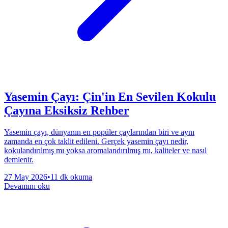
Yasemin Çayı: Çin'in En Sevilen Kokulu
Çayına Eksiksiz Rehber
Yasemin çayı, dünyanın en popüler çaylarından biri ve aynı
zamanda en çok taklit edileni. Gerçek yasemin çayı nedir,
kokulandırılmış mı yoksa aromalandırılmış mı, kaliteler ve nasıl
demlenir.
27 May 2026
•
11 dk okuma
Devamını oku