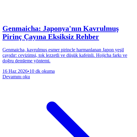
Genmaicha: Japonya'nın Kavrulmuş
Pirinç Çayına Eksiksiz Rehber
Genmaicha, kavrulmuş esmer pirinçle harmanlanan Japon yeşil
çayıdır: cevizimsi, tok lezzetli ve düşük kafeinli. Hojicha farkı ve
doğru demleme yöntemi.
16 Haz 2026
•
10 dk okuma
Devamını oku