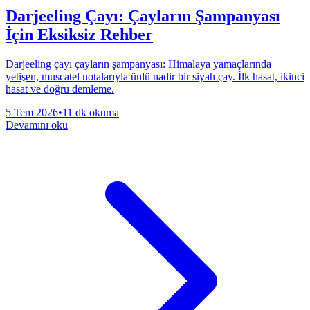
Darjeeling Çayı: Çayların Şampanyası
İçin Eksiksiz Rehber
Darjeeling çayı çayların şampanyası: Himalaya yamaçlarında
yetişen, muscatel notalarıyla ünlü nadir bir siyah çay. İlk hasat, ikinci
hasat ve doğru demleme.
5 Tem 2026
•
11 dk okuma
Devamını oku