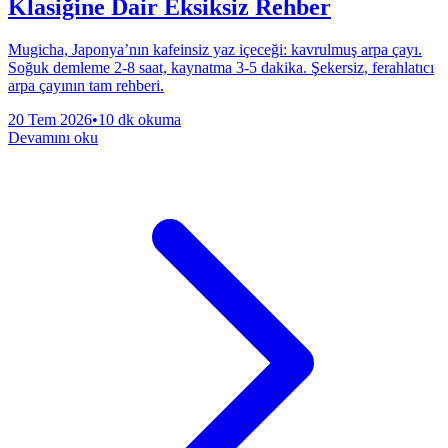
Klasiğine Dair Eksiksiz Rehber
Mugicha, Japonya’nın kafeinsiz yaz içeceği: kavrulmuş arpa çayı.
Soğuk demleme 2-8 saat, kaynatma 3-5 dakika. Şekersiz, ferahlatıcı
arpa çayının tam rehberi.
20 Tem 2026
•
10 dk okuma
Devamını oku