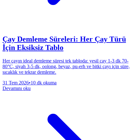
Çay Demleme Süreleri: Her Çay Türü
İçin Eksiksiz Tablo
Her çayın ideal demleme süresi tek tabloda: yeşil çay 1-3 dk 70-
80°C, siyah 3-5 dk, oolong, beyaz, pu-erh ve bitki çayı için süre,
sıcaklık ve tekrar demleme.
31 Tem 2026
•
10 dk okuma
Devamını oku