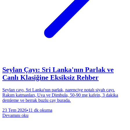
Seylan Çayı: Sri Lanka'nın Parlak ve
Canlı Klasiğine Eksiksiz Rehber
Seylan çayı, Sri Lanka'nın parlak, narenciye notalı siyah çayı.
Rakım katmanları, Uva ve Dimbula, 50-90 mg kafein, 3 dakika
demleme ve berrak buzlu çay burada.
23 Tem 2026
•
11 dk okuma
Devamını oku