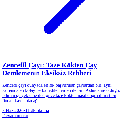
Zencefil Çayı: Taze Kökten Çay
Demlemenin Eksiksiz Rehberi
Zencefil çayı dünyada en sık başvurulan çaylardan biri, aynı
zamanda en kolay berbat edilenlerden de biri. Aslında ne olduğu,
bilimin gerçekte ne dediği ve taze kökten nasıl doğru dürüst bir
fincan kaynatılacağı.
7 Haz 2026
•
11 dk okuma
Devamını oku