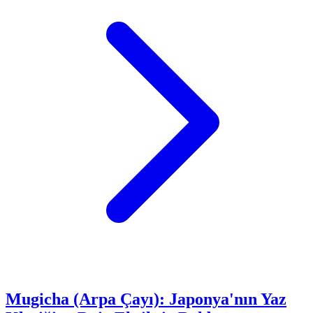
Mugicha (Arpa Çayı): Japonya'nın Yaz