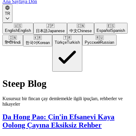
Ana Sayfaya Dön
TR
🇺🇸
🇯🇵
🇨🇳
🇪🇸
English
English
Español
Spanish
日本語
Japanese
中文
Chinese
🇮🇳
🇰🇷
🇹🇷
🇷🇺
हिन्दी
Hindi
Türkçe
Turkish
Русский
Russian
한국어
Korean
Steep Blog
Kusursuz bir fincan çay demlemekle ilgili ipuçları, rehberler ve
hikayeler
Da Hong Pao: Çin'in Efsanevi Kaya
Oolong Çayına Eksiksiz Rehber