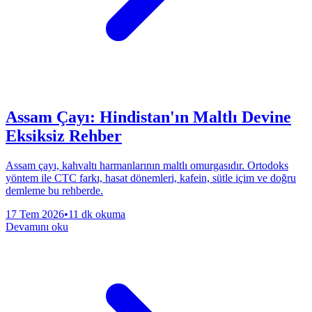
Assam Çayı: Hindistan'ın Maltlı Devine
Eksiksiz Rehber
Assam çayı, kahvaltı harmanlarının maltlı omurgasıdır. Ortodoks
yöntem ile CTC farkı, hasat dönemleri, kafein, sütle içim ve doğru
demleme bu rehberde.
17 Tem 2026
•
11 dk okuma
Devamını oku