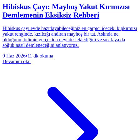
Hibiskus Çayı: Mayhoş Yakut Kırmızısı
Demlemenin Eksiksiz Rehberi
Hibiskus çayı evde hazırlayabileceğiniz en çarpıcı içecek: kıpkırmızı
yakut renginde, kızılcığı andıran mayhoş bir tat. Aslında ne
olduğunu, bilimin gerçekten neyi desteklediğini ve sıcak ya da
soğuk nasıl demleneceğini anlatıyoruz.
9 Haz 2026
•
11 dk okuma
Devamını oku