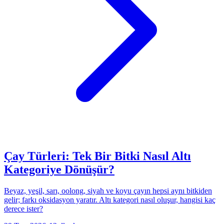
Çay Türleri: Tek Bir Bitki Nasıl Altı
Kategoriye Dönüşür?
Beyaz, yeşil, sarı, oolong, siyah ve koyu çayın hepsi aynı bitkiden
gelir; farkı oksidasyon yaratır. Altı kategori nasıl oluşur, hangisi kaç
derece ister?